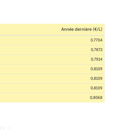
Année dernière (€/L)
0,7704
0,7872
0,7914
0,8109
0,8109
0,8109
0,8068