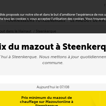
alités proposés sur notre site et dans le but d’améliorer l’expérience de nos
pte tous les cookies », vous acceptez l’utilisation des cookies. Vous trouver
T
FOURNISSEURS TOTALENERGIES
LE MAZOUT DE A À 
out dans le Hainaut
Steenkerque
ix du mazout à Steenker
d'hui à Steenkerque. Nous mettons à jour quotidienne
commune.
Aujourd'hui le 07/08
Prix minimum du mazout de
chauffage sur Mazoutonline à
Steenkerque