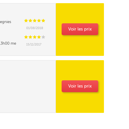
C
C
C
C
C
egnies
01/08/2018
Voir les prix
C
C
C
C
C
t 13h00 me
15/11/2017
e pourrait elle
Voir les prix