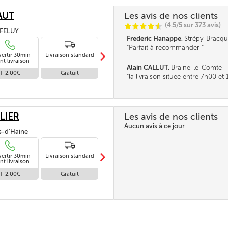
AUT
Les avis de nos clients
(4.5/5 sur 373 avis)
C
C
C
C
i
@
, FELUY
Frederic Hanappe,
Strépy-Bracqu
Parfait à recommander
m
vertir 30min
Livraison standard
Livraison en
nt livraison
absence
Alain CALLUT,
Braine-le-Comte
+ 2,00€
Gratuit
Gratuit
la livraison situee entre 7h00 e
parait tres longue. la fourchette n
pas être un peu réduite. Merci
LIER
Les avis de nos clients
Aucun avis à ce jour
is-d'Haine
m
vertir 30min
Livraison standard
Livraison en
nt livraison
absence
+ 2,00€
Gratuit
Gratuit