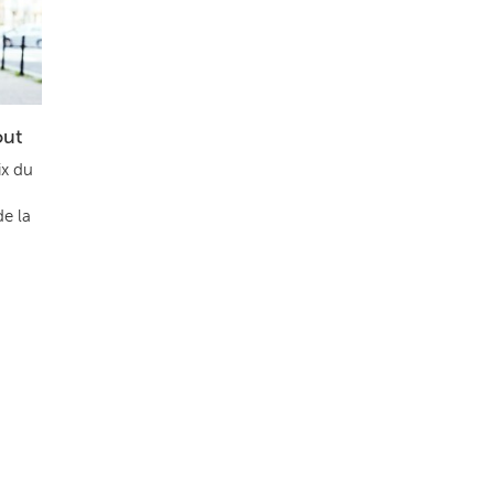
out
ix du
de la