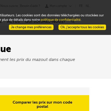
Nous suivre
Besoin d'aide ?
Mon compte
FR
NL
 utilisateurs. Les cookies sont des données téléchargées ou stockées sur
ez plus de détails dans notre
politique de confidentialité
.
Z
ACTUS
QUI SOMMES-NOUS?
r
Je change mes préférences
Ok, j’accepte tous les cookies
que
ment les prix du mazout dans chaque
Comparer les prix sur mon code
postal