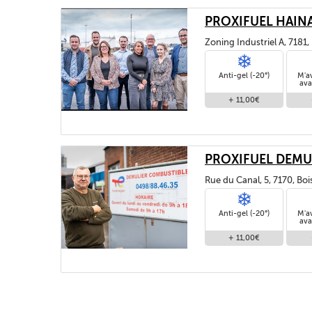
PROXIFUEL HAIN
Zoning Industriel A, 7181
Anti-gel (-20°)
M'a
ava
+ 11,00€
PROXIFUEL DEMU
Rue du Canal, 5, 7170, Bo
Anti-gel (-20°)
M'a
ava
+ 11,00€