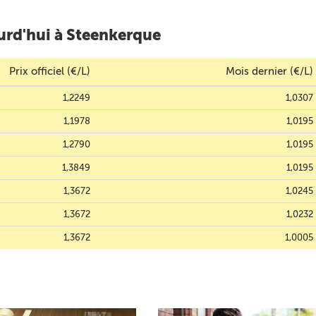
urd'hui à Steenkerque
Prix officiel (€/L)
Mois dernier (€/L)
1,2249
1,0307
1,1978
1,0195
1,2790
1,0195
1,3849
1,0195
1,3672
1,0245
1,3672
1,0232
1,3672
1,0005