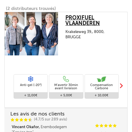
(2 distributeurs trouvés)
PROXIFUEL
VLAANDEREN
Krakeleweg 39,, 8000,
BRUGGE
m
Anti-gel (-20°)
M'avertir 30min
Compensation
Livra
avant livraison
Carbone
+ 11,00€
+ 5,00€
+ 10,00€
Les avis de nos clients
(4.7/5 sur 289 avis)
C
C
C
C
i
@
C
C
C
C
C
Vincent Okafor,
Erembodegem