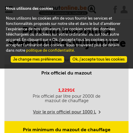
x
j
u
Nous utilisons des cookies
Nous utilisons les cookies afin de vous fournir les services et
fonctionnalités proposés sur notre site et dans le but d’améliorer
Prix du mazout à
l’expérience de nos utilisateurs. Les cookies sont des données
téléchargées ou stockées sur votre ordinateur ou sur tout autre
Steenhuize-Wijnhuize
appareil. En cliquant sur « Ok, j’accepte tous les cookies », vous
acceptez l’utilisation des cookies. Vous trouverez plus de détails
dans notre
politique de confidentialité
.
Je change mes préférences
Aujourd'hui le 10/08
Ok, j’accepte tous les cookies
Prix officiel du mazout
1,2291€
Prix officiel par litre pour
2000
l de
mazout de chauffage
Voir le prix officiel pour
1000
L
m
Prix minimum du mazout de chauffage