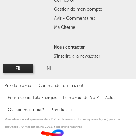
Connexion
Gestion de mon compte
Avis - Commentaires
Ma Citerne
Nous contacter
S'inscrire à la newsletter
FR
NL
Prix du mazout
Commander du mazout
Fournisseurs TotalEnergies
Le mazout de A à Z
Actus
Qui sommes-nous?
Plan du site
Mazoutonline est spécialisé dans l'offre de mazout domestique en ligne (gasoil de
chauffage). © Mazoutonline 2023, tous droits réservés