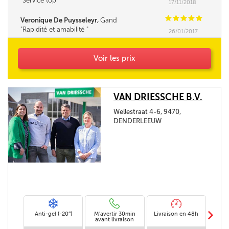
Service top
17/11/2018
C
C
C
C
C
Veronique De Puysseleyr,
Gand
Rapidité et amabilité
26/01/2017
Voir les prix
VAN DRIESSCHE B.V.
Wellestraat 4-6, 9470,
DENDERLEEUW
m
Anti-gel (-20°)
M'avertir 30min
Livraison en 48h
Livra
avant livraison