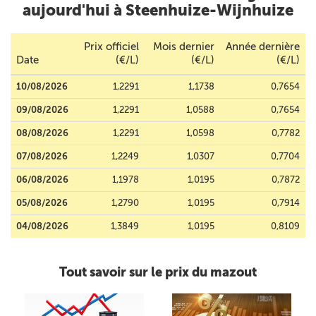
aujourd'hui à Steenhuize-Wijnhuize
Prix officiel
Mois dernier
Année dernière
Date
(€/L)
(€/L)
(€/L)
10/08/2026
1,2291
1,1738
0,7654
09/08/2026
1,2291
1,0588
0,7654
08/08/2026
1,2291
1,0598
0,7782
07/08/2026
1,2249
1,0307
0,7704
06/08/2026
1,1978
1,0195
0,7872
05/08/2026
1,2790
1,0195
0,7914
04/08/2026
1,3849
1,0195
0,8109
Tout savoir sur le prix du mazout