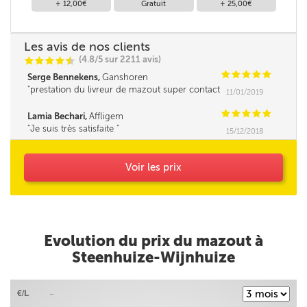
+ 12,00€
Gratuit
+ 25,00€
Les avis de nos clients
(4.8/5 sur 2211 avis)
C
C
C
C
i
@
C
C
C
C
C
Serge Bennekens,
Ganshoren
prestation du livreur de mazout super contact
11/01/2019
et très professionnelle Un grand merci
C
C
C
C
C
Lamia Bechari,
Affligem
Je suis très satisfaite
15/12/2018
Voir les prix
Evolution du prix du mazout à
Steenhuize-Wijnhuize