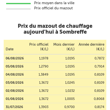
Prix moyen dans la ville
Prix officiel du mazout
Prix du mazout de chauffage
aujourd'hui à Sombreffe
Prix officiel
Mois dernier
Année dernière
Date
(€/L)
(€/L)
(€/L)
06/08/2026
1,1978
1,0195
0,7872
05/08/2026
1,2790
1,0195
0,7914
04/08/2026
1,3849
1,0195
0,8109
03/08/2026
1,3672
1,0245
0,8109
02/08/2026
1,3672
1,0232
0,8109
01/08/2026
1,3672
1,0005
0,8068
31/07/2026
1,3903
0,9700
0,8174