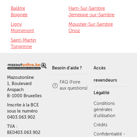
Balâtre
Ham-Sur-Sambre
Boignée
Jemeppe-sur-Sambre
Ligny
Moustier-Sur-Sambre
Mornimont
Onoz
Saint-Martin
Tongrinne
Besoin d'aide ?
Accès
Mazoutonline
revendeurs
FAQ (Foire
1, Boulevard
aux questions)
Anspach
Légalité
B-1000 Bruxelles
Conditions
Inscrite à la BCE
générales
sous le numéro
d'utilisation
0403.063.902
Crédits
TVA :
BE0403.063.902
Confidentialité -