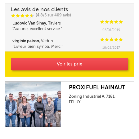
Les avis de nos clients
(4.8/5 sur 409 avis)
C
C
C
C
i
@
C
C
C
C
C
Ludovic Van Sinay,
Taviers
Aucune, excellent service.
05/01/2019
C
C
C
C
C
virginie pairon,
Vedrin
Livreur bien sympa. Merci
16/02/2017
Voir les prix
PROXIFUEL HAINAUT
Zoning Industriel A, 7181,
FELUY