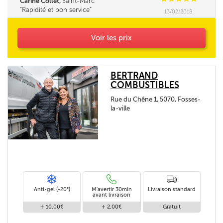
Carine Collet,
Saint-Marc
Rapidité et bon service
13/02/2018
Voir les prix
BERTRAND
COMBUSTIBLES
Rue du Chêne 1, 5070, Fosses-
la-ville
Anti-gel (-20°)
M'avertir 30min
Livraison standard
avant livraison
+ 10,00€
+ 2,00€
Gratuit