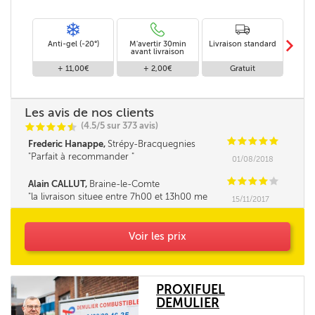
m
Anti-gel (-20°)
M'avertir 30min
Livraison standard
Li
avant livraison
+ 11,00€
+ 2,00€
Gratuit
Les avis de nos clients
(4.5/5 sur 373 avis)
C
C
C
C
i
@
C
C
C
C
C
Frederic Hanappe,
Strépy-Bracquegnies
Parfait à recommander
01/08/2018
C
C
C
C
C
Alain CALLUT,
Braine-le-Comte
la livraison situee entre 7h00 et 13h00 me
15/11/2017
parait tres longue. la fourchette ne pourrait elle
pas être un peu réduite. Merci
Voir les prix
PROXIFUEL
DEMULIER