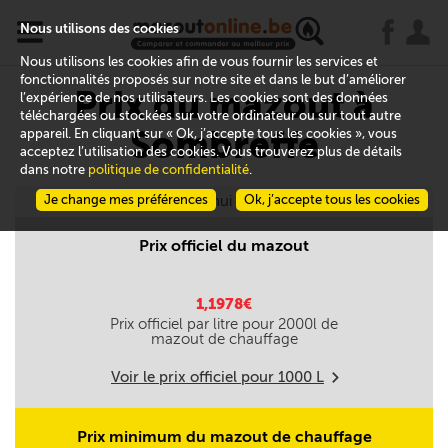
x
j
u
Nous utilisons des cookies
Nous utilisons les cookies afin de vous fournir les services et
fonctionnalités proposés sur notre site et dans le but d’améliorer
Prix du mazout à
l’expérience de nos utilisateurs. Les cookies sont des données
téléchargées ou stockées sur votre ordinateur ou sur tout autre
Sombreffe
appareil. En cliquant sur « Ok, j’accepte tous les cookies », vous
acceptez l’utilisation des cookies. Vous trouverez plus de détails
dans notre
politique de confidentialité
.
Je change mes préférences
Aujourd'hui le 06/08
Ok, j’accepte tous les cookies
Prix officiel du mazout
1,1978€
Prix officiel par litre pour
2000
l de
mazout de chauffage
Voir le prix officiel pour
1000
L
m
Prix minimum du mazout de chauffage