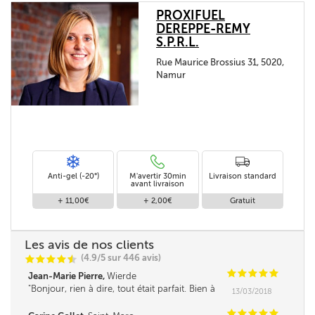
PROXIFUEL
DEREPPE-REMY
S.P.R.L.
Rue Maurice Brossius 31, 5020,
Namur
Anti-gel (-20°)
M'avertir 30min
Livraison standard
avant livraison
+ 11,00€
+ 2,00€
Gratuit
Les avis de nos clients
(4.9/5 sur 446 avis)
C
C
C
C
i
@
C
C
C
C
C
Jean-Marie Pierre,
Wierde
Bonjour, rien à dire, tout était parfait. Bien à
13/03/2018
vous. ***
C
C
C
C
C