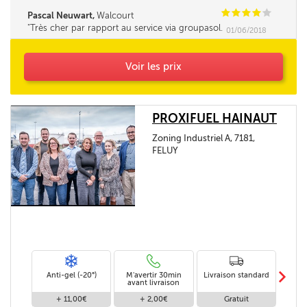
C
C
C
C
C
Pascal Neuwart,
Walcourt
Très cher par rapport au service via groupasol.
01/06/2018
Seul le délai m'a obligé à commander là. Je m'y
prendrai à l'avance à l'avenir. Rien à redire sur
la qualité du service mais chacun agit de la
Voir les prix
même façon...
PROXIFUEL HAINAUT
Zoning Industriel A, 7181,
FELUY
m
Anti-gel (-20°)
M'avertir 30min
Livraison standard
Li
avant livraison
+ 11,00€
+ 2,00€
Gratuit