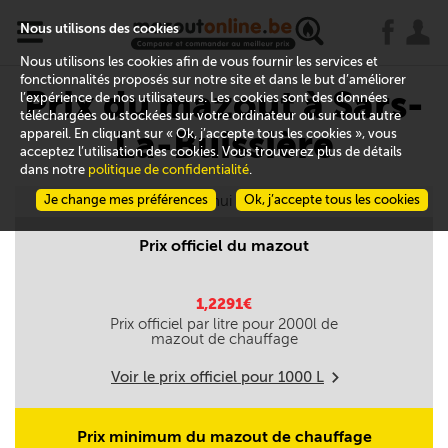
x
j
u
Nous utilisons des cookies
Nous utilisons les cookies afin de vous fournir les services et
fonctionnalités proposés sur notre site et dans le but d’améliorer
Prix du mazout à Sars-
l’expérience de nos utilisateurs. Les cookies sont des données
téléchargées ou stockées sur votre ordinateur ou sur tout autre
La-Buissière
appareil. En cliquant sur « Ok, j’accepte tous les cookies », vous
acceptez l’utilisation des cookies. Vous trouverez plus de détails
dans notre
politique de confidentialité
.
Je change mes préférences
Aujourd'hui le 08/08
Ok, j’accepte tous les cookies
Prix officiel du mazout
1,2291€
Prix officiel par litre pour
2000
l de
mazout de chauffage
Voir le prix officiel pour
1000
L
m
Prix minimum du mazout de chauffage