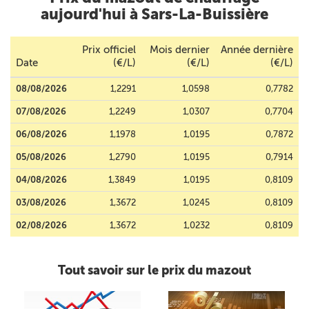
aujourd'hui à Sars-La-Buissière
Prix officiel
Mois dernier
Année dernière
Date
(€/L)
(€/L)
(€/L)
08/08/2026
1,2291
1,0598
0,7782
07/08/2026
1,2249
1,0307
0,7704
06/08/2026
1,1978
1,0195
0,7872
05/08/2026
1,2790
1,0195
0,7914
04/08/2026
1,3849
1,0195
0,8109
03/08/2026
1,3672
1,0245
0,8109
02/08/2026
1,3672
1,0232
0,8109
Tout savoir sur le prix du mazout