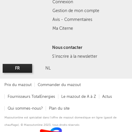
Connexion
Gestion de mon compte
Avis - Commentaires
Ma Citerne
Nous contacter
S'inscrire à la newsletter
FR
NL
Prix du mazout
Commander du mazout
Fournisseurs TotalEnergies
Le mazout de A à Z
Actus
Qui sommes-nous?
Plan du site
Mazoutonline est spécialisé dans l'offre de mazout domestique en ligne (gasoil de
chauffage). © Mazoutonline 2023, tous droits réservés