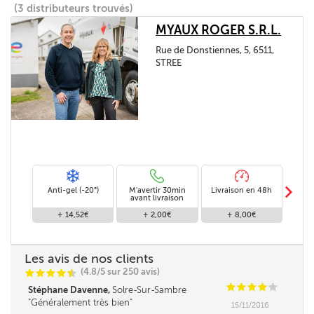
(3 distributeurs trouvés)
MYAUX ROGER S.R.L.
Rue de Donstiennes, 5, 6511,
STREE
m
Anti-gel (-20°)
M'avertir 30min
Livraison en 48h
Livra
avant livraison
+ 14,52€
+ 2,00€
+ 8,00€
Les avis de nos clients
(4.8/5 sur 250 avis)
C
C
C
C
i
@
C
C
C
C
C
Stéphane Davenne,
Solre-Sur-Sambre
Généralement très bien
15/11/2016