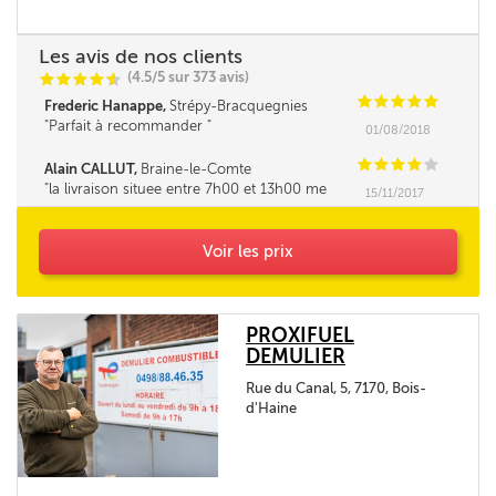
Les avis de nos clients
(4.5/5 sur 373 avis)
C
C
C
C
i
@
C
C
C
C
C
Frederic Hanappe,
Strépy-Bracquegnies
Parfait à recommander
01/08/2018
C
C
C
C
C
Alain CALLUT,
Braine-le-Comte
la livraison situee entre 7h00 et 13h00 me
15/11/2017
parait tres longue. la fourchette ne pourrait elle
pas être un peu réduite. Merci
Voir les prix
PROXIFUEL
DEMULIER
Rue du Canal, 5, 7170, Bois-
d'Haine