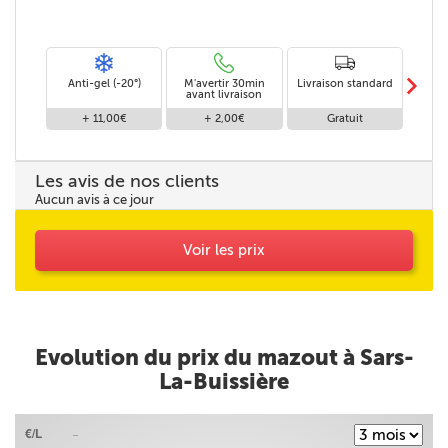
m
Anti-gel (-20°)
M'avertir 30min
Livraison standard
Li
avant livraison
+ 11,00€
+ 2,00€
Gratuit
Les avis de nos clients
Aucun avis à ce jour
Voir les prix
Evolution du prix du mazout à Sars-
La-Buissière