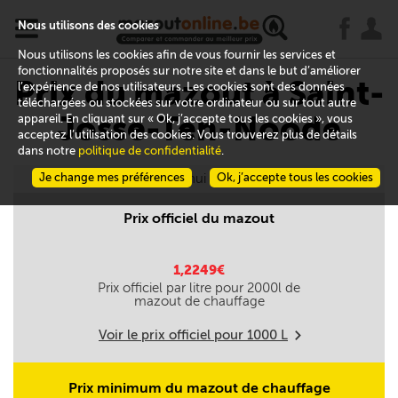
x
j
u
Nous utilisons des cookies
Nous utilisons les cookies afin de vous fournir les services et
fonctionnalités proposés sur notre site et dans le but d’améliorer
Prix du mazout à Saint-
l’expérience de nos utilisateurs. Les cookies sont des données
téléchargées ou stockées sur votre ordinateur ou sur tout autre
Josse-Ten-Noode
appareil. En cliquant sur « Ok, j’accepte tous les cookies », vous
acceptez l’utilisation des cookies. Vous trouverez plus de détails
dans notre
politique de confidentialité
.
Je change mes préférences
Aujourd'hui le 07/08
Ok, j’accepte tous les cookies
Prix officiel du mazout
1,2249€
Prix officiel par litre pour
2000
l de
mazout de chauffage
Voir le prix officiel pour
1000
L
m
Prix minimum du mazout de chauffage