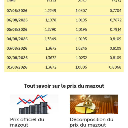
Date
(€/L)
(€/L)
(€/L)
07/08/2026
1,2249
1,0307
0,7704
06/08/2026
1,1978
1,0195
0,7872
05/08/2026
1,2790
1,0195
0,7914
04/08/2026
1,3849
1,0195
0,8109
03/08/2026
1,3672
1,0245
0,8109
02/08/2026
1,3672
1,0232
0,8109
01/08/2026
1,3672
1,0005
0,8068
Tout savoir sur le prix du mazout
Prix officiel du
Décomposition du
mazout
prix du mazout