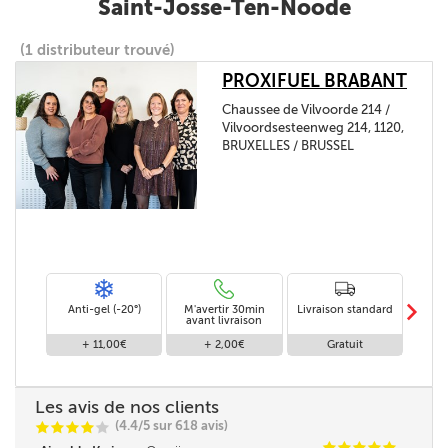
Saint-Josse-Ten-Noode
(1 distributeur trouvé)
PROXIFUEL BRABANT
Chaussee de Vilvoorde 214 /
Vilvoordsesteenweg 214, 1120,
BRUXELLES / BRUSSEL
m
Anti-gel (-20°)
M'avertir 30min
Livraison standard
Li
avant livraison
+ 11,00€
+ 2,00€
Gratuit
Les avis de nos clients
(4.4/5 sur 618 avis)
C
C
C
C
C
C
C
C
C
C