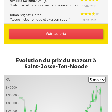
Aimable Kwizera,
Overijse
Délai parfait, livraison même si je ne suis pas
13/02/2018
là, en toute confiance.
C
C
C
C
C
Krimo Brighet,
Haren
Accueil telephonique et livraison super
29/12/2018
Voir les prix
Evolution du prix du mazout à
Saint-Josse-Ten-Noode