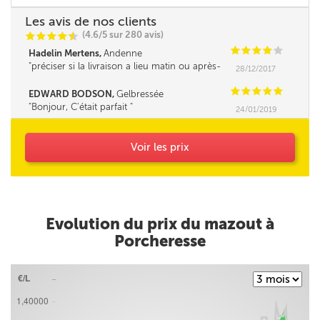
Les avis de nos clients
(4.6/5 sur 280 avis)
C
C
C
C
i
@
C
C
C
C
C
Hadelin Mertens,
Andenne
préciser si la livraison a lieu matin ou après-
28/12/2017
midi serait un plus.
C
C
C
C
C
EDWARD BODSON,
Gelbressée
Bonjour, C'était parfait
24/01/2019
Voir les prix
Evolution du prix du mazout à
Porcheresse