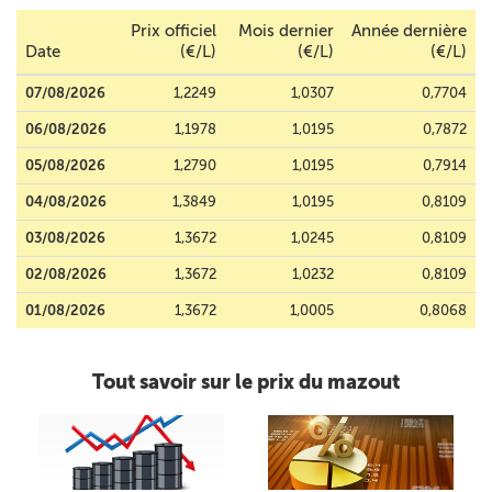
Prix officiel
Mois dernier
Année dernière
Date
(€/L)
(€/L)
(€/L)
07/08/2026
1,2249
1,0307
0,7704
06/08/2026
1,1978
1,0195
0,7872
05/08/2026
1,2790
1,0195
0,7914
04/08/2026
1,3849
1,0195
0,8109
03/08/2026
1,3672
1,0245
0,8109
02/08/2026
1,3672
1,0232
0,8109
01/08/2026
1,3672
1,0005
0,8068
Tout savoir sur le prix du mazout