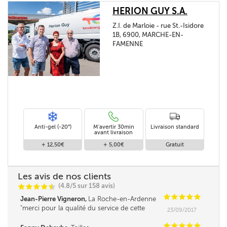
HERION GUY S.A.
Z.I. de Marloie - rue St.-Isidore
1B, 6900, MARCHE-EN-
FAMENNE
Anti-gel (-20°)
M'avertir 30min
Livraison standard
avant livraison
+ 12,50€
+ 5,00€
Gratuit
Les avis de nos clients
(4.8/5 sur 158 avis)
C
C
C
C
i
@
C
C
C
C
C
Jean-Pierre Vigneron,
La Roche-en-Ardenne
merci pour la qualité du service de cette
23/09/2017
société
C
C
C
C
C