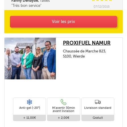
Fanny Dehaybe,
Tailles
Très bon service
07/12/2016
Voir les prix
PROXIFUEL NAMUR
Chaussée de Marche 823,
5100, Wierde
Anti-gel (-20°)
M'avertir 30min
Livraison standard
avant livraison
+ 11,00€
+ 2,00€
Gratuit