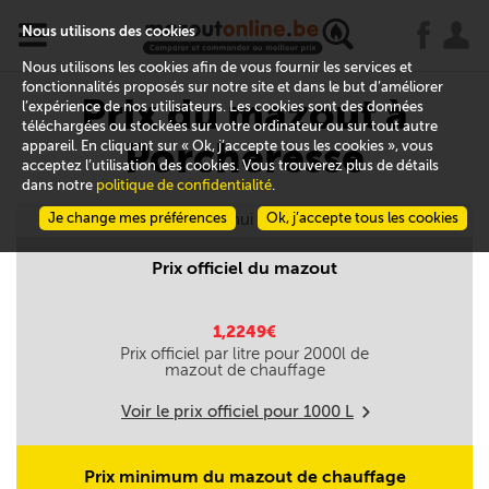
x
j
u
Nous utilisons des cookies
Nous utilisons les cookies afin de vous fournir les services et
fonctionnalités proposés sur notre site et dans le but d’améliorer
Prix du mazout à
l’expérience de nos utilisateurs. Les cookies sont des données
téléchargées ou stockées sur votre ordinateur ou sur tout autre
Porcheresse
appareil. En cliquant sur « Ok, j’accepte tous les cookies », vous
acceptez l’utilisation des cookies. Vous trouverez plus de détails
dans notre
politique de confidentialité
.
Je change mes préférences
Aujourd'hui le 07/08
Ok, j’accepte tous les cookies
Prix officiel du mazout
1,2249€
Prix officiel par litre pour
2000
l de
mazout de chauffage
Voir le prix officiel pour
1000
L
m
Prix minimum du mazout de chauffage