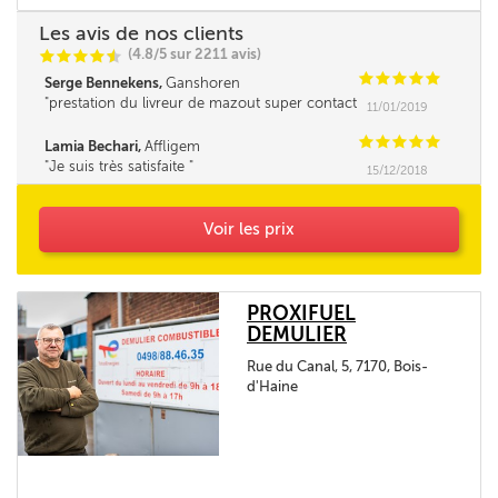
Les avis de nos clients
(4.8/5 sur 2211 avis)
C
C
C
C
i
@
C
C
C
C
C
Serge Bennekens,
Ganshoren
prestation du livreur de mazout super contact
11/01/2019
et très professionnelle Un grand merci
C
C
C
C
C
Lamia Bechari,
Affligem
Je suis très satisfaite
15/12/2018
Voir les prix
PROXIFUEL
DEMULIER
Rue du Canal, 5, 7170, Bois-
d'Haine