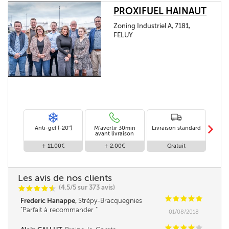
PROXIFUEL HAINAUT
Zoning Industriel A, 7181,
FELUY
m
Anti-gel (-20°)
M'avertir 30min
Livraison standard
Li
avant livraison
+ 11,00€
+ 2,00€
Gratuit
Les avis de nos clients
(4.5/5 sur 373 avis)
C
C
C
C
i
@
C
C
C
C
C
Frederic Hanappe,
Strépy-Bracquegnies
Parfait à recommander
01/08/2018
C
C
C
C
C