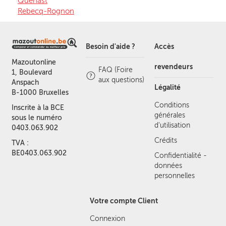
Quenast
Rebecq-Rognon
Besoin d'aide ?
Accès
Mazoutonline
revendeurs
FAQ (Foire
1, Boulevard
aux questions)
Anspach
Légalité
B-1000 Bruxelles
Conditions
Inscrite à la BCE
générales
sous le numéro
d'utilisation
0403.063.902
Crédits
TVA :
BE0403.063.902
Confidentialité -
données
personnelles
Votre compte Client
Connexion