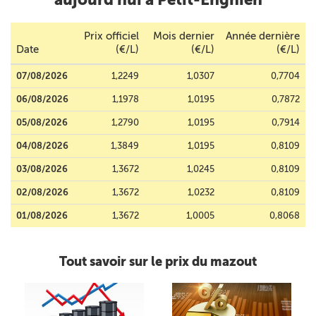
Prix officiel
Mois dernier
Année dernière
Date
(€/L)
(€/L)
(€/L)
07/08/2026
1,2249
1,0307
0,7704
06/08/2026
1,1978
1,0195
0,7872
05/08/2026
1,2790
1,0195
0,7914
04/08/2026
1,3849
1,0195
0,8109
03/08/2026
1,3672
1,0245
0,8109
02/08/2026
1,3672
1,0232
0,8109
01/08/2026
1,3672
1,0005
0,8068
Tout savoir sur le prix du mazout