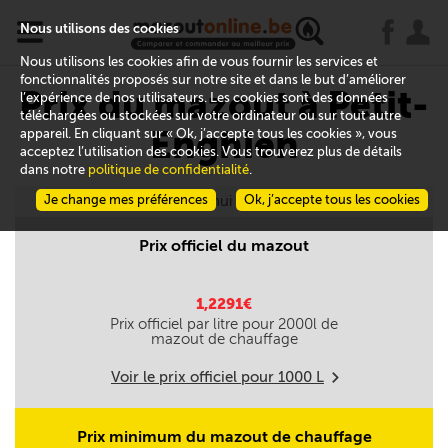
x
j
u
Nous utilisons des cookies
Nous utilisons les cookies afin de vous fournir les services et
fonctionnalités proposés sur notre site et dans le but d’améliorer
Prix du mazout à Petit-
l’expérience de nos utilisateurs. Les cookies sont des données
téléchargées ou stockées sur votre ordinateur ou sur tout autre
Enghien
appareil. En cliquant sur « Ok, j’accepte tous les cookies », vous
acceptez l’utilisation des cookies. Vous trouverez plus de détails
dans notre
politique de confidentialité
.
Je change mes préférences
Aujourd'hui le 08/08
Ok, j’accepte tous les cookies
Prix officiel du mazout
1,2291€
Prix officiel par litre pour
2000
l de
mazout de chauffage
Voir le prix officiel pour
1000
L
m
Prix minimum du mazout de chauffage