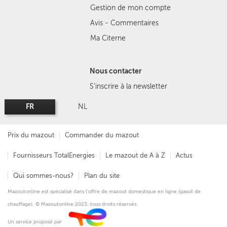
Gestion de mon compte
Avis - Commentaires
Ma Citerne
Nous contacter
S'inscrire à la newsletter
FR
NL
Prix du mazout
Commander du mazout
Fournisseurs TotalEnergies
Le mazout de A à Z
Actus
Qui sommes-nous?
Plan du site
Mazoutonline est spécialisé dans l'offre de mazout domestique en ligne (gasoil de
chauffage). © Mazoutonline 2023, tous droits réservés
Un service proposé par