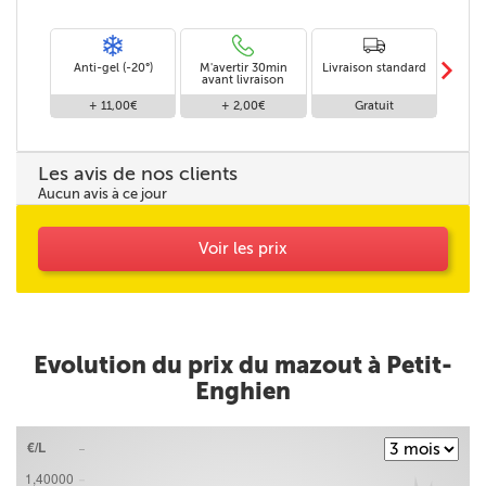
m
Anti-gel (-20°)
M'avertir 30min
Livraison standard
Li
avant livraison
+ 11,00€
+ 2,00€
Gratuit
Les avis de nos clients
Aucun avis à ce jour
Voir les prix
Evolution du prix du mazout à Petit-
Enghien