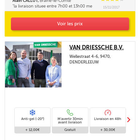
Alain CALLUT,
Braine-le-Comte
la livraison situee entre 7h00 et 13h00 me
15/11/2017
parait tres longue. la fourchette ne pourrait elle
pas être un peu réduite. Merci
Voir les prix
VAN DRIESSCHE B.V.
Wellestraat 4-6, 9470,
DENDERLEEUW
m
Anti-gel (-20°)
M'avertir 30min
Livraison en 48h
Livra
avant livraison
+ 12,00€
Gratuit
+ 30,00€