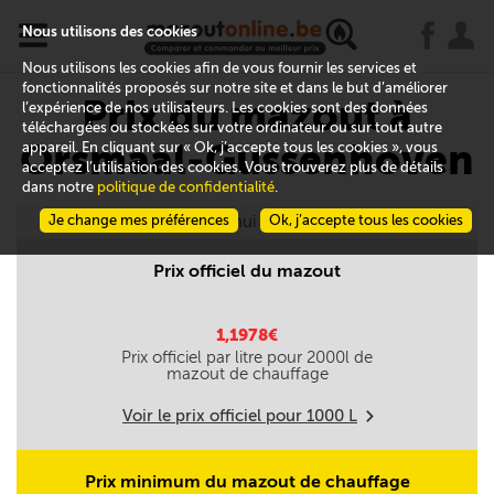
x
j
u
Nous utilisons des cookies
Nous utilisons les cookies afin de vous fournir les services et
fonctionnalités proposés sur notre site et dans le but d’améliorer
Prix du mazout à
l’expérience de nos utilisateurs. Les cookies sont des données
téléchargées ou stockées sur votre ordinateur ou sur tout autre
Orsmaal-Gussenhoven
appareil. En cliquant sur « Ok, j’accepte tous les cookies », vous
acceptez l’utilisation des cookies. Vous trouverez plus de détails
dans notre
politique de confidentialité
.
Je change mes préférences
Aujourd'hui le 06/08
Ok, j’accepte tous les cookies
Prix officiel du mazout
1,1978€
Prix officiel par litre pour
2000
l de
mazout de chauffage
Voir le prix officiel pour
1000
L
m
Prix minimum du mazout de chauffage