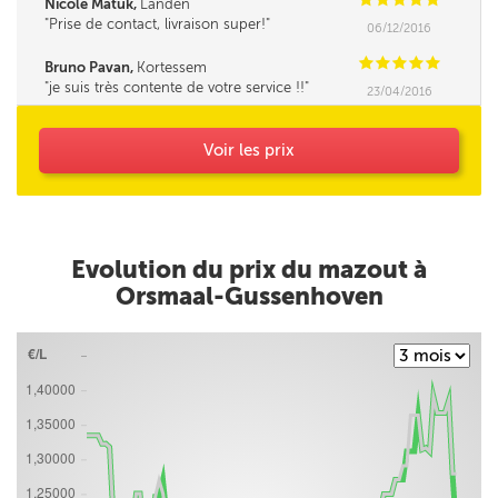
Nicole Matuk,
Landen
Prise de contact, livraison super!
06/12/2016
C
C
C
C
C
Bruno Pavan,
Kortessem
je suis très contente de votre service !!
23/04/2016
Voir les prix
Evolution du prix du mazout à
Orsmaal-Gussenhoven