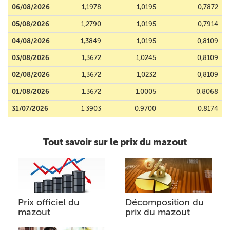
06/08/2026
1,1978
1,0195
0,7872
05/08/2026
1,2790
1,0195
0,7914
04/08/2026
1,3849
1,0195
0,8109
03/08/2026
1,3672
1,0245
0,8109
02/08/2026
1,3672
1,0232
0,8109
01/08/2026
1,3672
1,0005
0,8068
31/07/2026
1,3903
0,9700
0,8174
Tout savoir sur le prix du mazout
Prix officiel du
Décomposition du
mazout
prix du mazout