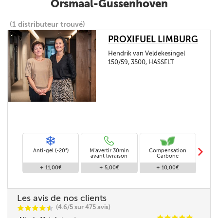
Orsmaal-Gussenhoven
(1 distributeur trouvé)
PROXIFUEL LIMBURG
Hendrik van Veldekesingel
150/59, 3500, HASSELT
m
Anti-gel (-20°)
M'avertir 30min
Compensation
Livra
avant livraison
Carbone
+ 11,00€
+ 5,00€
+ 10,00€
Les avis de nos clients
(4.6/5 sur 475 avis)
C
C
C
C
i
@
C
C
C
C
C