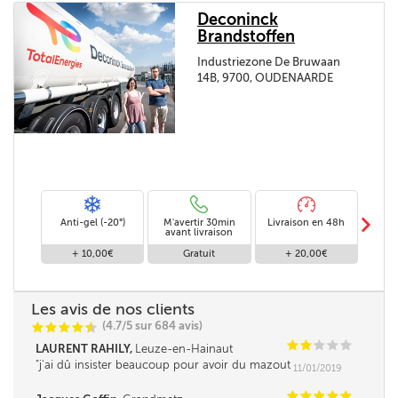
Deconinck
Brandstoffen
Industriezone De Bruwaan
14B, 9700, OUDENAARDE
m
Anti-gel (-20°)
M'avertir 30min
Livraison en 48h
Livra
avant livraison
+ 10,00€
Gratuit
+ 20,00€
Les avis de nos clients
(4.7/5 sur 684 avis)
C
C
C
C
i
@
C
C
C
C
C
LAURENT RAHILY,
Leuze-en-Hainaut
j'ai dû insister beaucoup pour avoir du mazout
11/01/2019
supplémentaire
C
C
C
C
C