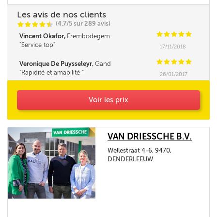
Les avis de nos clients
(4.7/5 sur 289 avis)
C
C
C
C
i
@
C
C
C
C
C
Vincent Okafor,
Erembodegem
Service top
17/11/2018
C
C
C
C
C
Veronique De Puysseleyr,
Gand
Rapidité et amabilité
26/01/2017
Voir les prix
VAN DRIESSCHE B.V.
Wellestraat 4-6, 9470,
DENDERLEEUW