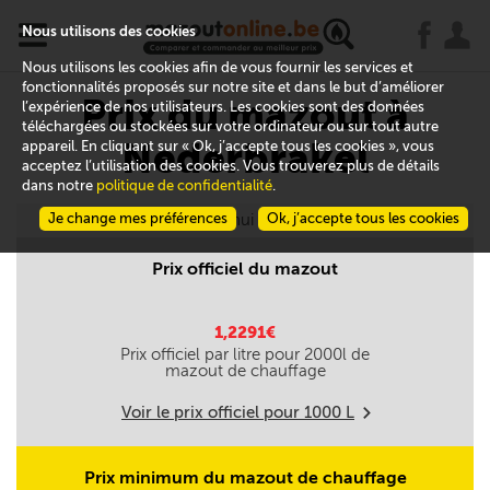
x
j
u
Nous utilisons des cookies
Nous utilisons les cookies afin de vous fournir les services et
fonctionnalités proposés sur notre site et dans le but d’améliorer
Prix du mazout à
l’expérience de nos utilisateurs. Les cookies sont des données
téléchargées ou stockées sur votre ordinateur ou sur tout autre
Nederbrakel
appareil. En cliquant sur « Ok, j’accepte tous les cookies », vous
acceptez l’utilisation des cookies. Vous trouverez plus de détails
dans notre
politique de confidentialité
.
Je change mes préférences
Aujourd'hui le 08/08
Ok, j’accepte tous les cookies
Prix officiel du mazout
1,2291€
Prix officiel par litre pour
2000
l de
mazout de chauffage
Voir le prix officiel pour
1000
L
m
Prix minimum du mazout de chauffage