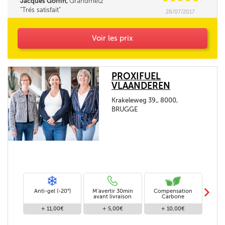
Jacques Goffin,
Grandmetz
Trés satisfait
28/07/2017
Voir les prix
PROXIFUEL
VLAANDEREN
Krakeleweg 39,, 8000,
BRUGGE
m
Anti-gel (-20°)
M'avertir 30min
Compensation
Livra
avant livraison
Carbone
+ 11,00€
+ 5,00€
+ 10,00€