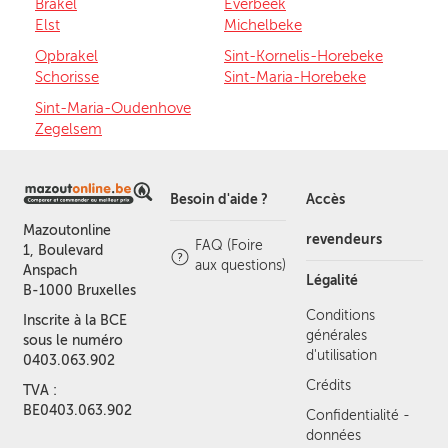
Brakel
Everbeek
Elst
Michelbeke
Opbrakel
Sint-Kornelis-Horebeke
Schorisse
Sint-Maria-Horebeke
Sint-Maria-Oudenhove
Zegelsem
Besoin d'aide ?
Accès
Mazoutonline
revendeurs
FAQ (Foire
1, Boulevard
aux questions)
Anspach
Légalité
B-1000 Bruxelles
Conditions
Inscrite à la BCE
générales
sous le numéro
d'utilisation
0403.063.902
Crédits
TVA :
BE0403.063.902
Confidentialité -
données