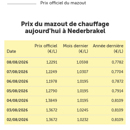
Prix officiel du mazout
Prix du mazout de chauffage
aujourd'hui à Nederbrakel
Prix officiel
Mois dernier
Année dernière
Date
(€/L)
(€/L)
(€/L)
08/08/2026
1,2291
1,0598
0,7782
07/08/2026
1,2249
1,0307
0,7704
06/08/2026
1,1978
1,0195
0,7872
05/08/2026
1,2790
1,0195
0,7914
04/08/2026
1,3849
1,0195
0,8109
03/08/2026
1,3672
1,0245
0,8109
02/08/2026
1,3672
1,0232
0,8109