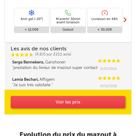
m
Anti-gel (-20°)
M'avertir 30min
Livraison en 48h
Livra
avant livraison
+ 12,00€
Gratuit
+ 30,00€
Les avis de nos clients
(4.8/5 sur 2211 avis)
C
C
C
C
i
@
C
C
C
C
C
Serge Bennekens,
Ganshoren
prestation du livreur de mazout super contact
11/01/2019
et très professionnelle Un grand merci
C
C
C
C
C
Lamia Bechari,
Affligem
Je suis très satisfaite
15/12/2018
Voir les prix
Evolution du prix du mazout à