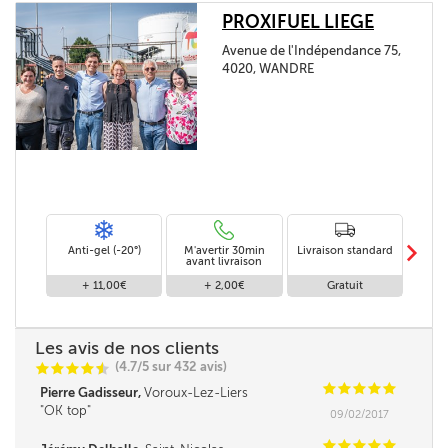
PROXIFUEL LIEGE
Avenue de l'Indépendance 75,
4020, WANDRE
m
Anti-gel (-20°)
M'avertir 30min
Livraison standard
Li
avant livraison
+ 11,00€
+ 2,00€
Gratuit
Les avis de nos clients
(4.7/5 sur 432 avis)
C
C
C
C
i
@
C
C
C
C
C
Pierre Gadisseur,
Voroux-Lez-Liers
OK top
09/02/2017
C
C
C
C
C