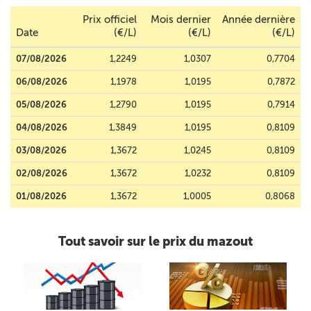
Prix officiel
Mois dernier
Année dernière
Date
(€/L)
(€/L)
(€/L)
07/08/2026
1,2249
1,0307
0,7704
06/08/2026
1,1978
1,0195
0,7872
05/08/2026
1,2790
1,0195
0,7914
04/08/2026
1,3849
1,0195
0,8109
03/08/2026
1,3672
1,0245
0,8109
02/08/2026
1,3672
1,0232
0,8109
01/08/2026
1,3672
1,0005
0,8068
Tout savoir sur le prix du mazout