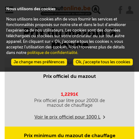
x
j
u
Nous utilisons des cookies
Nous utilisons les cookies afin de vous fournir les services et
fonctionnalités proposés sur notre site et dans le but d’améliorer
Prix du mazout à
l’expérience de nos utilisateurs. Les cookies sont des données
téléchargées ou stockées sur votre ordinateur ou sur tout autre
Moxhe
appareil. En cliquant sur « Ok, j’accepte tous les cookies », vous
acceptez l’utilisation des cookies. Vous trouverez plus de détails
dans notre
politique de confidentialité
.
Je change mes préférences
Aujourd'hui le 08/08
Ok, j’accepte tous les cookies
Prix officiel du mazout
1,2291€
Prix officiel par litre pour
2000
l de
mazout de chauffage
Voir le prix officiel pour
1000
L
m
Prix minimum du mazout de chauffage