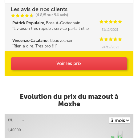
Les avis de nos clients
(4.8/5 sur 94 avis)
C
C
C
C
i
@
C
C
C
C
C
Patrick Populaire,
Bossut-Gottechain
Livraison très rapide , service parfait et le
31/12/2021
fournisseur très sympa et la cerise sur le gâteau
c'est le prix bas d'une bonne central d'achat , à
C
C
C
C
C
Vincenzo Catalano ,
Beauvechain
recommander . Merci ***
Rien a dire. Très pro !!!
24/12/2021
Voir les prix
Evolution du prix du mazout à
Moxhe