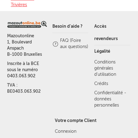
Trivières
Besoin d'aide ?
Accès
Mazoutonline
revendeurs
FAQ (Foire
1, Boulevard
aux questions)
Anspach
Légalité
B-1000 Bruxelles
Conditions
Inscrite à la BCE
générales
sous le numéro
d'utilisation
0403.063.902
Crédits
TVA :
BE0403.063.902
Confidentialité -
données
personnelles
Votre compte Client
Connexion