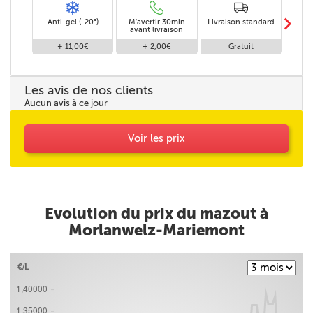
m
Anti-gel (-20°)
M'avertir 30min
Livraison standard
Li
avant livraison
+ 11,00€
+ 2,00€
Gratuit
Les avis de nos clients
Aucun avis à ce jour
Voir les prix
Evolution du prix du mazout à
Morlanwelz-Mariemont