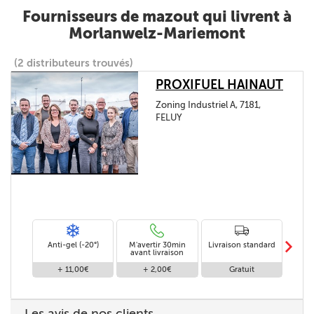
Fournisseurs de mazout qui livrent à
Morlanwelz-Mariemont
(2 distributeurs trouvés)
PROXIFUEL HAINAUT
Zoning Industriel A, 7181,
FELUY
m
Anti-gel (-20°)
M'avertir 30min
Livraison standard
Li
avant livraison
+ 11,00€
+ 2,00€
Gratuit
Les avis de nos clients