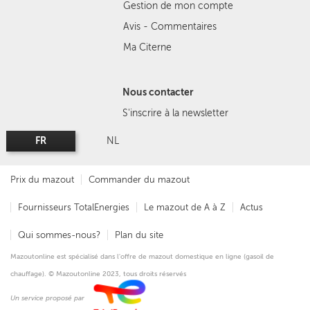
Gestion de mon compte
Avis - Commentaires
Ma Citerne
Nous contacter
S'inscrire à la newsletter
FR
NL
Prix du mazout
Commander du mazout
Fournisseurs TotalEnergies
Le mazout de A à Z
Actus
Qui sommes-nous?
Plan du site
Mazoutonline est spécialisé dans l'offre de mazout domestique en ligne (gasoil de
chauffage). © Mazoutonline 2023, tous droits réservés
Un service proposé par