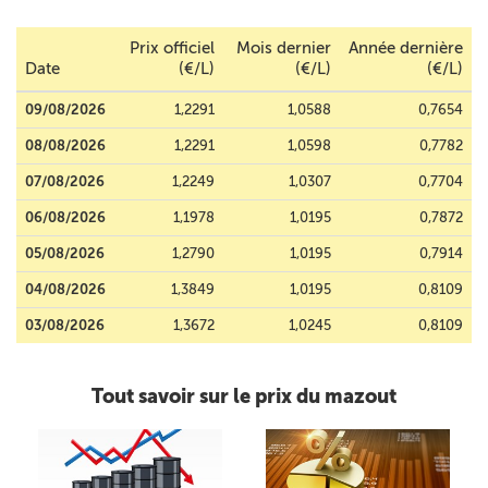
Prix officiel
Mois dernier
Année dernière
Date
(€/L)
(€/L)
(€/L)
09/08/2026
1,2291
1,0588
0,7654
08/08/2026
1,2291
1,0598
0,7782
07/08/2026
1,2249
1,0307
0,7704
06/08/2026
1,1978
1,0195
0,7872
05/08/2026
1,2790
1,0195
0,7914
04/08/2026
1,3849
1,0195
0,8109
03/08/2026
1,3672
1,0245
0,8109
Tout savoir sur le prix du mazout