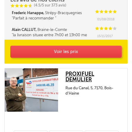
(4.5/5 sur 373 avis)
C
C
C
C
i
@
C
C
C
C
C
Frederic Hanappe,
Strépy-Bracquegnies
Parfait à recommander
01/08/2018
C
C
C
C
C
Alain CALLUT,
Braine-le-Comte
la livraison situee entre 7h00 et 13h00 me
15/11/2017
parait tres longue. la fourchette ne pourrait elle
pas être un peu réduite. Merci
Voir les prix
PROXIFUEL
DEMULIER
Rue du Canal, 5, 7170, Bois-
d'Haine