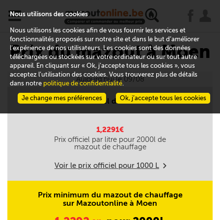
x
j
u
Nous utilisons des cookies
Nous utilisons les cookies afin de vous fournir les services et
fonctionnalités proposés sur notre site et dans le but d’améliorer
Prix du mazout à Moen
l’expérience de nos utilisateurs. Les cookies sont des données
téléchargées ou stockées sur votre ordinateur ou sur tout autre
appareil. En cliquant sur « Ok, j’accepte tous les cookies », vous
acceptez l’utilisation des cookies. Vous trouverez plus de détails
Aujourd'hui le 09/08
dans notre
politique de confidentialité
.
Je change mes préférences
Ok, j’accepte tous les cookies
Prix officiel du mazout
1,2291€
Prix officiel par litre pour
2000
l de
mazout de chauffage
Voir le prix officiel pour
1000
L
m
Prix minimum du mazout de chauffage
sur Mazoutonline à Moen