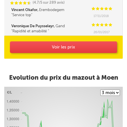
(4.7/5 sur 289 avis)
C
C
C
C
i
@
C
C
C
C
C
Vincent Okafor,
Erembodegem
Service top
17/11/2018
C
C
C
C
C
Veronique De Puysseleyr,
Gand
Rapidité et amabilité
26/01/2017
Voir les prix
Evolution du prix du mazout à Moen