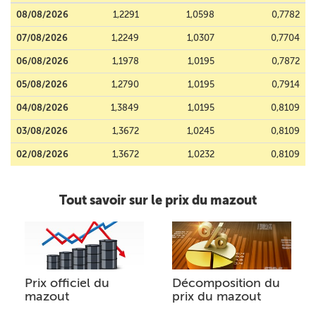
08/08/2026
1,2291
1,0598
0,7782
07/08/2026
1,2249
1,0307
0,7704
06/08/2026
1,1978
1,0195
0,7872
05/08/2026
1,2790
1,0195
0,7914
04/08/2026
1,3849
1,0195
0,8109
03/08/2026
1,3672
1,0245
0,8109
02/08/2026
1,3672
1,0232
0,8109
Tout savoir sur le prix du mazout
Prix officiel du
Décomposition du
mazout
prix du mazout