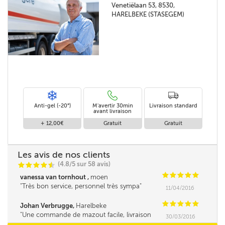
Venetiëlaan 53, 8530,
HARELBEKE (STASEGEM)
Anti-gel (-20°)
M'avertir 30min
Livraison standard
avant livraison
+ 12,00€
Gratuit
Gratuit
Les avis de nos clients
(4.8/5 sur 58 avis)
C
C
C
C
i
@
C
C
C
C
C
vanessa van tornhout ,
moen
Très bon service, personnel très sympa
11/04/2016
C
C
C
C
C
Johan Verbrugge,
Harelbeke
Une commande de mazout facile, livraison
30/03/2016
impeccable et superrapide!