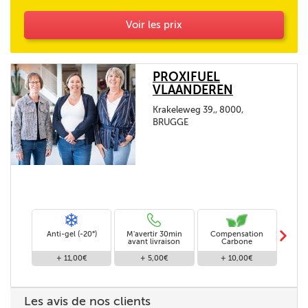
Voir les prix
PROXIFUEL
VLAANDEREN
Krakeleweg 39,, 8000,
BRUGGE
m
Anti-gel (-20°)
M'avertir 30min
Compensation
Livra
avant livraison
Carbone
+ 11,00€
+ 5,00€
+ 10,00€
Les avis de nos clients