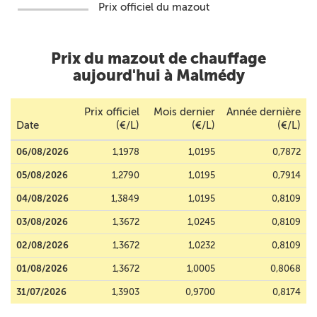
Prix officiel du mazout
Prix du mazout de chauffage
aujourd'hui à Malmédy
Prix officiel
Mois dernier
Année dernière
Date
(€/L)
(€/L)
(€/L)
06/08/2026
1,1978
1,0195
0,7872
05/08/2026
1,2790
1,0195
0,7914
04/08/2026
1,3849
1,0195
0,8109
03/08/2026
1,3672
1,0245
0,8109
02/08/2026
1,3672
1,0232
0,8109
01/08/2026
1,3672
1,0005
0,8068
31/07/2026
1,3903
0,9700
0,8174