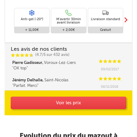
m
Anti-gel (-20°)
M'avertir 30min
Livraison standard
Livra
avant livraison
+ 11,00€
+ 2,00€
Gratuit
Les avis de nos clients
(4.7/5 sur 432 avis)
C
C
C
C
i
@
C
C
C
C
C
Pierre Gadisseur,
Voroux-Lez-Liers
OK top
09/02/2017
C
C
C
C
C
Jérémy Delhalle,
Saint-Nicolas
Parfait. Merci
06/11/2018
Voir les prix
Evolution du prix du mazout à