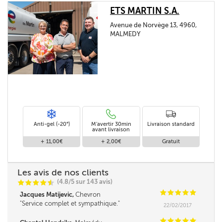
ETS MARTIN S.A.
Avenue de Norvège 13, 4960,
MALMEDY
Anti-gel (-20°)
M'avertir 30min
Livraison standard
avant livraison
+ 11,00€
+ 2,00€
Gratuit
Les avis de nos clients
(4.8/5 sur 143 avis)
C
C
C
C
i
@
C
C
C
C
C
Jacques Matijevic,
Chevron
Service complet et sympathique.
22/02/2017
C
C
C
C
C