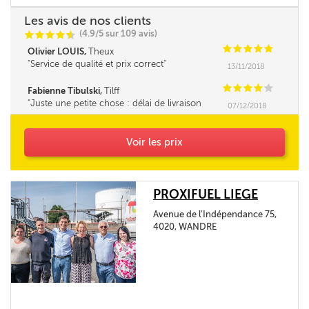
Les avis de nos clients
(4.9/5 sur 109 avis)
C
C
C
C
i
@
C
C
C
C
C
Olivier LOUIS,
Theux
Service de qualité et prix correct
13/11/2018
C
C
C
C
C
Fabienne Tibulski,
Tilff
Juste une petite chose : délai de livraison
07/12/2018
prévu le 4/12 au plus tard et finalement livré le
5/12...
Voir les prix
PROXIFUEL LIEGE
Avenue de l'Indépendance 75,
4020, WANDRE