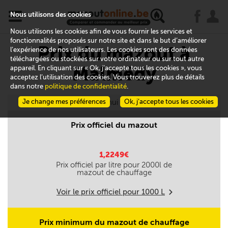
x
j
u
Nous utilisons des cookies
Nous utilisons les cookies afin de vous fournir les services et
fonctionnalités proposés sur notre site et dans le but d’améliorer
Prix du mazout à
l’expérience de nos utilisateurs. Les cookies sont des données
téléchargées ou stockées sur votre ordinateur ou sur tout autre
Malmédy
appareil. En cliquant sur « Ok, j’accepte tous les cookies », vous
acceptez l’utilisation des cookies. Vous trouverez plus de détails
dans notre
politique de confidentialité
.
Je change mes préférences
Aujourd'hui le 07/08
Ok, j’accepte tous les cookies
Prix officiel du mazout
1,2249€
Prix officiel par litre pour
2000
l de
mazout de chauffage
Voir le prix officiel pour
1000
L
m
Prix minimum du mazout de chauffage