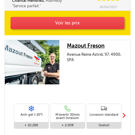
Chantal Hendriks,
Malmédy
Service parfait.
26/04/2017
Voir les prix
Mazout Freson
Avenue Reine Astrid, 97, 4900,
SPA
m
Anti-gel (-20°)
M'avertir 30min
Livraison standard
Li
avant livraison
+ 10,28€
+ 2,00€
Gratuit