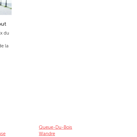
out
ix du
de la
Queue-Du-Bois
use
Wandre