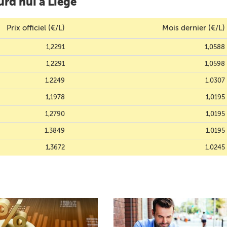
rd'hui à Liège
Prix officiel (€/L)
Mois dernier (€/L)
1,2291
1,0588
1,2291
1,0598
1,2249
1,0307
1,1978
1,0195
1,2790
1,0195
1,3849
1,0195
1,3672
1,0245