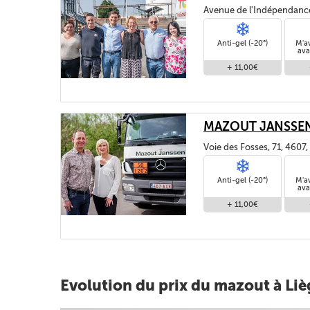
Avenue de l'Indépendanc
Anti-gel (-20°)
M'a
ava
+ 11,00€
MAZOUT JANSSEN
Voie des Fosses, 71, 4607
Anti-gel (-20°)
M'a
ava
+ 11,00€
Evolution du prix du mazout à Liè