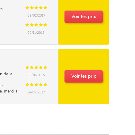
C
C
C
C
C
rs
09/02/2017
Voir les prix
C
C
C
C
C
06/11/2018
C
C
C
C
C
n de la
02/10/2016
Voir les prix
s comme indiqué
C
C
C
C
C
te
e, merci à
14/09/2017