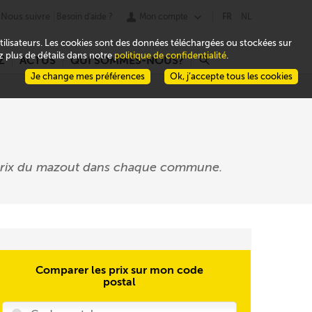
Nous suivre
Besoin d'aide ?
Mon compte
FR
NL
 utilisateurs. Les cookies sont des données téléchargées ou stockées sur
ez plus de détails dans notre
politique de confidentialité
.
Z
ACTUS
QUI SOMMES-NOUS?
r
Je change mes préférences
Ok, j’accepte tous les cookies
s prix du mazout dans chaque commune.
Comparer les prix sur mon code
postal