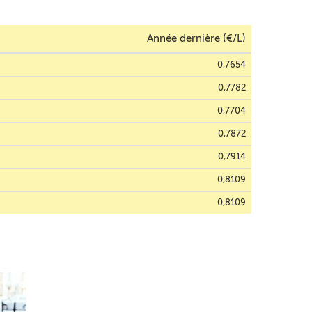
Année dernière (€/L)
0,7654
0,7782
0,7704
0,7872
0,7914
0,8109
0,8109