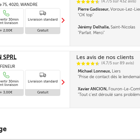
(4.7/5 sur 432 avis)
C
C
C
C
i
@
e 75, 4020, WANDRE
Pierre Gadisseur,
Voroux-Lez-Lie
OK top
m
vertir 30min
Livraison standard
Livraison en
nt livraison
absence
Jérémy Delhalle,
Saint-Nicolas
+ 2,00€
Gratuit
Gratuit
Parfait. Merci
 SPRL
Les avis de nos clients
(4.7/5 sur 89 avis)
C
C
C
C
i
@
, FENEUR
Michael Lonneux,
Liers
Prise de contact dès le lendemai
m
vertir 30min
Livraison standard
Livraison en
réservation, livraison en 2 jour
nt livraison
absence
sur le site, rapide*****
Xavier ANCION,
Fouron-Le-Com
+ 3,00€
Gratuit
Gratuit
Tout c'est déroulé sans problèm
vous
ge