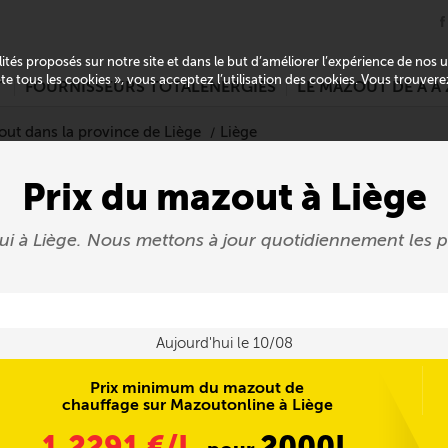
alités proposés sur notre site et dans le but d’améliorer l’expérience de nos
pte tous les cookies », vous acceptez l’utilisation des cookies. Vous trouver
T
FOURNISSEURS TOTALENERGIES
LE MAZOUT DE A À 
out dans la province de Liège
Liège
Prix du mazout à Liège
hui à Liège. Nous mettons à jour quotidiennement le
Aujourd'hui le 10/08
Prix minimum du mazout de
chauffage sur Mazoutonline à Liège
1,2291
€/L
2000L