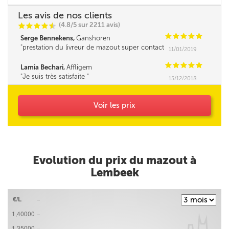
Les avis de nos clients
(4.8/5 sur 2211 avis)
C
C
C
C
i
@
C
C
C
C
C
Serge Bennekens,
Ganshoren
prestation du livreur de mazout super contact
11/01/2019
et très professionnelle Un grand merci
C
C
C
C
C
Lamia Bechari,
Affligem
Je suis très satisfaite
15/12/2018
Voir les prix
Evolution du prix du mazout à
Lembeek