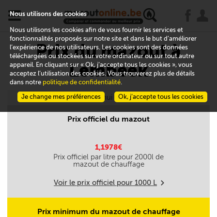
x
j
u
Nous utilisons des cookies
Nous utilisons les cookies afin de vous fournir les services et
fonctionnalités proposés sur notre site et dans le but d’améliorer
Prix du mazout à
l’expérience de nos utilisateurs. Les cookies sont des données
téléchargées ou stockées sur votre ordinateur ou sur tout autre
Lembeek
appareil. En cliquant sur « Ok, j’accepte tous les cookies », vous
acceptez l’utilisation des cookies. Vous trouverez plus de détails
dans notre
politique de confidentialité
.
Je change mes préférences
Aujourd'hui le 06/08
Ok, j’accepte tous les cookies
Prix officiel du mazout
1,1978€
Prix officiel par litre pour
2000
l de
mazout de chauffage
Voir le prix officiel pour
1000
L
m
Prix minimum du mazout de chauffage