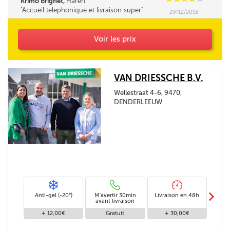
Krimo Brighet,
Haren
Accueil telephonique et livraison super
29/12/2018
Voir les prix
VAN DRIESSCHE B.V.
Wellestraat 4-6, 9470,
DENDERLEEUW
m
Anti-gel (-20°)
M'avertir 30min
Livraison en 48h
Livra
avant livraison
+ 12,00€
Gratuit
+ 30,00€