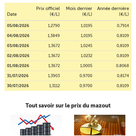
Prix officiel
Mois dernier
Année dernière
Date
(€/L)
(€/L)
(€/L)
05/08/2026
1,2790
1,0195
0,7914
04/08/2026
1,3849
1,0195
0,8109
03/08/2026
1,3672
1,0245
0,8109
02/08/2026
1,3672
1,0232
0,8109
01/08/2026
1,3672
1,0005
0,8068
31/07/2026
1,3903
0,9700
0,8174
30/07/2026
1,3112
0,9700
0,8109
Tout savoir sur le prix du mazout