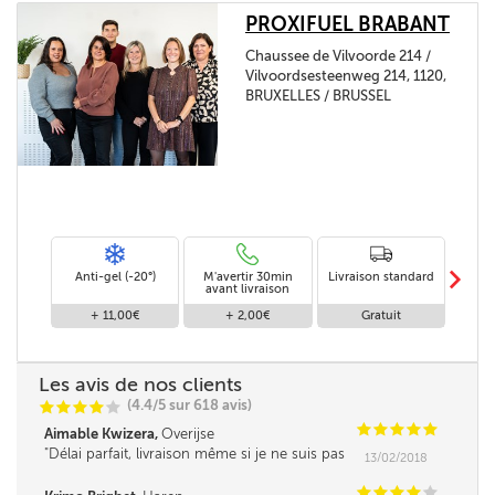
PROXIFUEL BRABANT
Chaussee de Vilvoorde 214 /
Vilvoordsesteenweg 214, 1120,
BRUXELLES / BRUSSEL
m
Anti-gel (-20°)
M'avertir 30min
Livraison standard
Li
avant livraison
+ 11,00€
+ 2,00€
Gratuit
Les avis de nos clients
(4.4/5 sur 618 avis)
C
C
C
C
C
C
C
C
C
C
Aimable Kwizera,
Overijse
Délai parfait, livraison même si je ne suis pas
13/02/2018
là, en toute confiance.
C
C
C
C
C