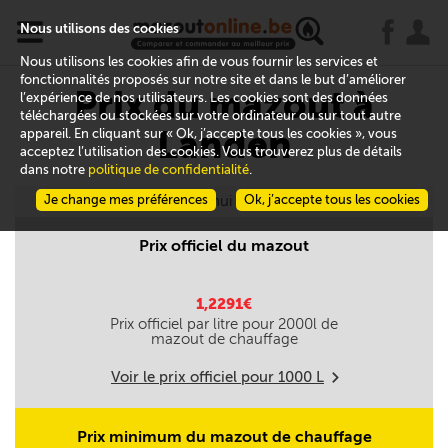
x
j
u
Nous utilisons des cookies
Nous utilisons les cookies afin de vous fournir les services et
fonctionnalités proposés sur notre site et dans le but d’améliorer
Prix du mazout à
l’expérience de nos utilisateurs. Les cookies sont des données
téléchargées ou stockées sur votre ordinateur ou sur tout autre
Landen
appareil. En cliquant sur « Ok, j’accepte tous les cookies », vous
acceptez l’utilisation des cookies. Vous trouverez plus de détails
dans notre
politique de confidentialité
.
Je change mes préférences
Aujourd'hui le 08/08
Ok, j’accepte tous les cookies
Prix officiel du mazout
1,2291€
Prix officiel par litre pour
2000
l de
mazout de chauffage
Voir le prix officiel pour
1000
L
m
Prix minimum du mazout de chauffage