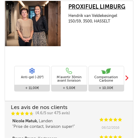
PROXIFUEL LIMBURG
Hendrik van Veldekesingel
150/59, 3500, HASSELT
m
Anti-gel (-20°)
M'avertir 30min
Compensation
Livra
avant livraison
Carbone
+ 11,00€
+ 5,00€
+ 10,00€
Les avis de nos clients
(4.6/5 sur 475 avis)
C
C
C
C
i
@
C
C
C
C
C
Nicole Matuk,
Landen
Prise de contact, livraison super!
06/12/2016
C
C
C
C
C