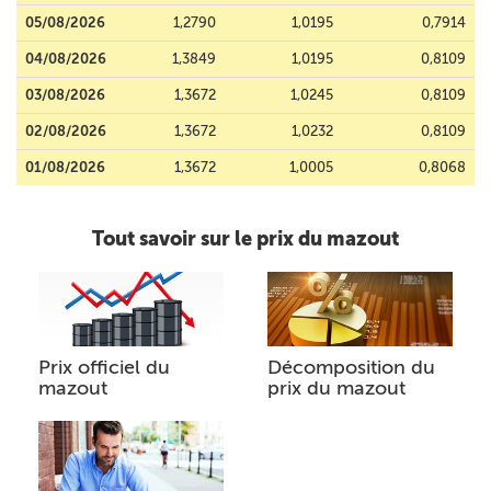
05/08/2026
1,2790
1,0195
0,7914
04/08/2026
1,3849
1,0195
0,8109
03/08/2026
1,3672
1,0245
0,8109
02/08/2026
1,3672
1,0232
0,8109
01/08/2026
1,3672
1,0005
0,8068
Tout savoir sur le prix du mazout
Prix officiel du
Décomposition du
mazout
prix du mazout