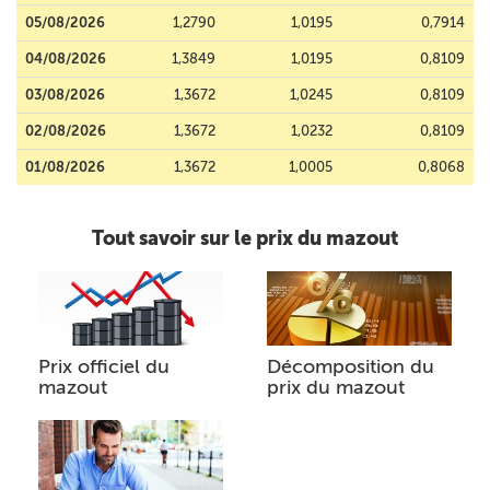
05/08/2026
1,2790
1,0195
0,7914
04/08/2026
1,3849
1,0195
0,8109
03/08/2026
1,3672
1,0245
0,8109
02/08/2026
1,3672
1,0232
0,8109
01/08/2026
1,3672
1,0005
0,8068
Tout savoir sur le prix du mazout
Prix officiel du
Décomposition du
mazout
prix du mazout