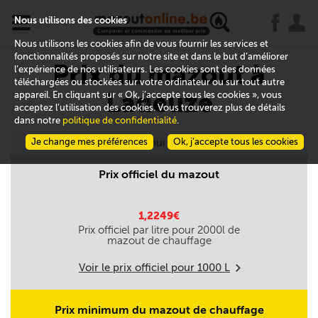
x
j
u
Nous utilisons des cookies
Nous utilisons les cookies afin de vous fournir les services et
fonctionnalités proposés sur notre site et dans le but d’améliorer
Prix du mazout à
l’expérience de nos utilisateurs. Les cookies sont des données
téléchargées ou stockées sur votre ordinateur ou sur tout autre
Ladeuze
appareil. En cliquant sur « Ok, j’accepte tous les cookies », vous
acceptez l’utilisation des cookies. Vous trouverez plus de détails
dans notre
politique de confidentialité
.
Je change mes préférences
Aujourd'hui le 07/08
Ok, j’accepte tous les cookies
Prix officiel du mazout
1,2249€
Prix officiel par litre pour
2000
l de
mazout de chauffage
Voir le prix officiel pour
1000
L
m
Prix minimum du mazout de chauffage