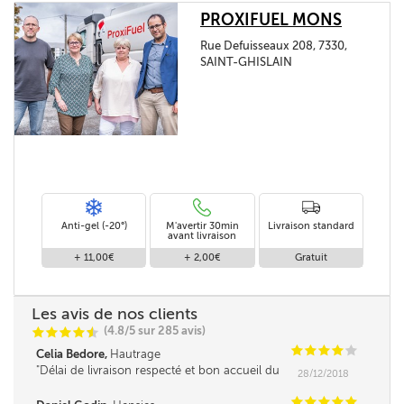
PROXIFUEL MONS
Rue Defuisseaux 208, 7330,
SAINT-GHISLAIN
Anti-gel (-20°)
M'avertir 30min
Livraison standard
avant livraison
+ 11,00€
+ 2,00€
Gratuit
Les avis de nos clients
(4.8/5 sur 285 avis)
C
C
C
C
i
@
C
C
C
C
C
Celia Bedore,
Hautrage
Délai de livraison respecté et bon accueil du
28/12/2018
revendeur
C
C
C
C
C