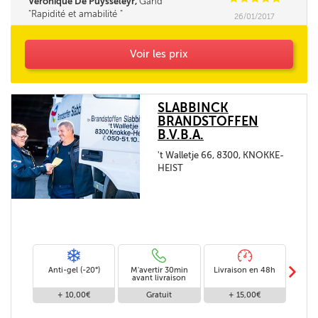
Veronique De Puysseleyr,
Gand
Rapidité et amabilité
26/01/2017
Voir les prix
SLABBINCK
BRANDSTOFFEN
B.V.B.A.
't Walletje 66, 8300, KNOKKE-
HEIST
m
Anti-gel (-20°)
M'avertir 30min
Livraison en 48h
Livra
avant livraison
+ 10,00€
Gratuit
+ 15,00€