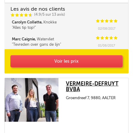
Les avis de nos clients
(4.9/5 sur 13 avis)
C
C
C
C
i
@
C
C
C
C
C
Carolyn Collette,
Knokke
Alles tip top!
02/08/2017
C
C
C
C
C
Marc Caignie,
Watervliet
Tevreden over gans de lijn
01/06/2017
Voir les prix
VERMEIRE-DEFRUYT
BVBA
Groendreef 7, 9880, AALTER