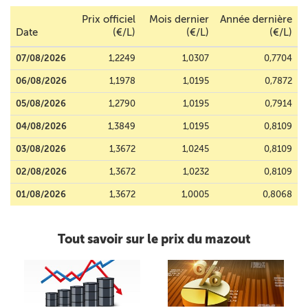
Prix officiel
Mois dernier
Année dernière
Date
(€/L)
(€/L)
(€/L)
07/08/2026
1,2249
1,0307
0,7704
06/08/2026
1,1978
1,0195
0,7872
05/08/2026
1,2790
1,0195
0,7914
04/08/2026
1,3849
1,0195
0,8109
03/08/2026
1,3672
1,0245
0,8109
02/08/2026
1,3672
1,0232
0,8109
01/08/2026
1,3672
1,0005
0,8068
Tout savoir sur le prix du mazout