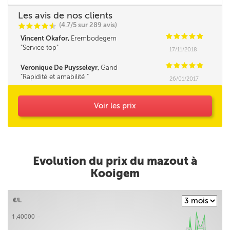
Les avis de nos clients
(4.7/5 sur 289 avis)
C
C
C
C
i
@
C
C
C
C
C
Vincent Okafor,
Erembodegem
Service top
17/11/2018
C
C
C
C
C
Veronique De Puysseleyr,
Gand
Rapidité et amabilité
26/01/2017
Voir les prix
Evolution du prix du mazout à
Kooigem