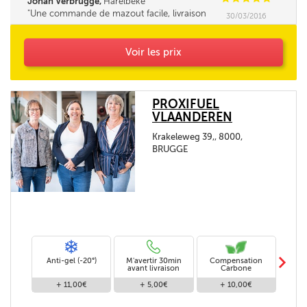
Johan Verbrugge,
Harelbeke
Une commande de mazout facile, livraison
30/03/2016
impeccable et superrapide!
Voir les prix
PROXIFUEL
VLAANDEREN
Krakeleweg 39,, 8000,
BRUGGE
m
Anti-gel (-20°)
M'avertir 30min
Compensation
Livra
avant livraison
Carbone
+ 11,00€
+ 5,00€
+ 10,00€