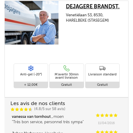
DEJAGERE BRANDST.
Venetiëlaan 53, 8530,
HARELBEKE (STASEGEM)
Anti-gel (-20°)
M'avertir 30min
Livraison standard
avant livraison
+ 12,00€
Gratuit
Gratuit
Les avis de nos clients
(4.8/5 sur 58 avis)
C
C
C
C
i
@
C
C
C
C
C
vanessa van tornhout ,
moen
Très bon service, personnel très sympa
11/04/2016
C
C
C
C
C