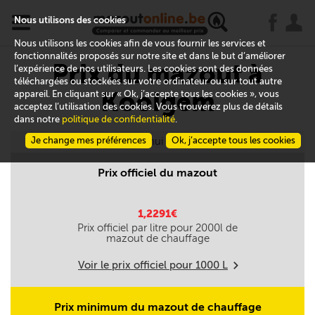
x
j
u
Nous utilisons des cookies
Nous utilisons les cookies afin de vous fournir les services et
fonctionnalités proposés sur notre site et dans le but d’améliorer
Prix du mazout à
l’expérience de nos utilisateurs. Les cookies sont des données
téléchargées ou stockées sur votre ordinateur ou sur tout autre
Kooigem
appareil. En cliquant sur « Ok, j’accepte tous les cookies », vous
acceptez l’utilisation des cookies. Vous trouverez plus de détails
dans notre
politique de confidentialité
.
Je change mes préférences
Aujourd'hui le 08/08
Ok, j’accepte tous les cookies
Prix officiel du mazout
1,2291€
Prix officiel par litre pour
2000
l de
mazout de chauffage
Voir le prix officiel pour
1000
L
m
Prix minimum du mazout de chauffage