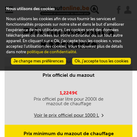
x
j
u
Nous utilisons des cookies
Nous utilisons les cookies afin de vous fournir les services et
fonctionnalités proposés sur notre site et dans le but d’améliorer
Prix du mazout à
l’expérience de nos utilisateurs. Les cookies sont des données
téléchargées ou stockées sur votre ordinateur ou sur tout autre
Kaaskerke
appareil. En cliquant sur « Ok, j’accepte tous les cookies », vous
acceptez l’utilisation des cookies. Vous trouverez plus de détails
dans notre
politique de confidentialité
.
Je change mes préférences
Aujourd'hui le 07/08
Ok, j’accepte tous les cookies
Prix officiel du mazout
1,2249€
Prix officiel par litre pour
2000
l de
mazout de chauffage
Voir le prix officiel pour
1000
L
m
Prix minimum du mazout de chauffage