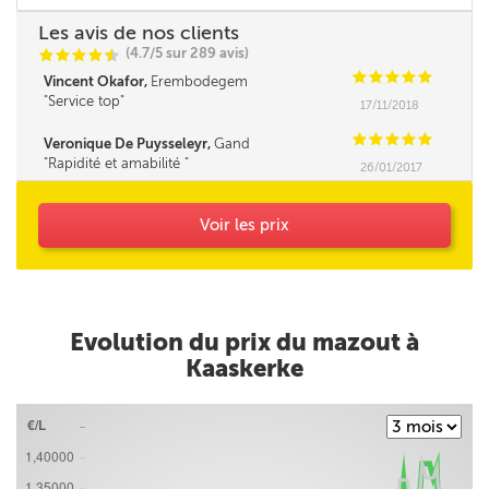
Les avis de nos clients
(4.7/5 sur 289 avis)
C
C
C
C
i
@
C
C
C
C
C
Vincent Okafor,
Erembodegem
Service top
17/11/2018
C
C
C
C
C
Veronique De Puysseleyr,
Gand
Rapidité et amabilité
26/01/2017
Voir les prix
Evolution du prix du mazout à
Kaaskerke