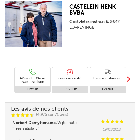
CASTELEIN HENK
BVBA
Oostvleterenstraat 5, 8647,
LO-RENINGE
m
M'avertir 30min
Livraison en 48h
Livraison standard
Livr
avant livraison
Gratuit
+ 15,00€
Gratuit
+
Les avis de nos clients
(4.9/5 sur 71 avis)
C
C
C
C
i
@
C
C
C
C
C
Norbert Demyttenaere,
Wijtschate
Très satisfait
19/01/2018
C
C
C
C
C