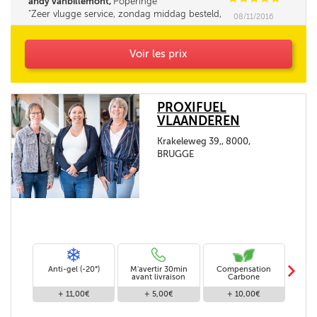
andy vanbillemont,
Poperinge
Zeer vlugge service, zondag middag besteld,
08/11/2016
maandag morgen reeds geleverd.
Voir les prix
PROXIFUEL
VLAANDEREN
Krakeleweg 39,, 8000,
BRUGGE
m
Anti-gel (-20°)
M'avertir 30min
Compensation
Livra
avant livraison
Carbone
+ 11,00€
+ 5,00€
+ 10,00€