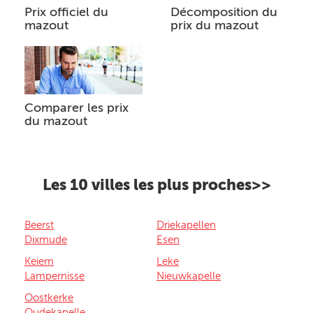
Prix officiel du
Décomposition du
mazout
prix du mazout
Comparer les prix
du mazout
Les 10 villes les plus proches>>
Beerst
Driekapellen
Dixmude
Esen
Keiem
Leke
Lampernisse
Nieuwkapelle
Oostkerke
Oudekapelle