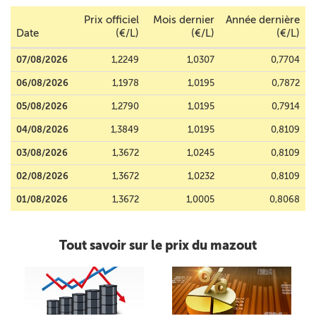
Prix officiel
Mois dernier
Année dernière
Date
(€/L)
(€/L)
(€/L)
07/08/2026
1,2249
1,0307
0,7704
06/08/2026
1,1978
1,0195
0,7872
05/08/2026
1,2790
1,0195
0,7914
04/08/2026
1,3849
1,0195
0,8109
03/08/2026
1,3672
1,0245
0,8109
02/08/2026
1,3672
1,0232
0,8109
01/08/2026
1,3672
1,0005
0,8068
Tout savoir sur le prix du mazout