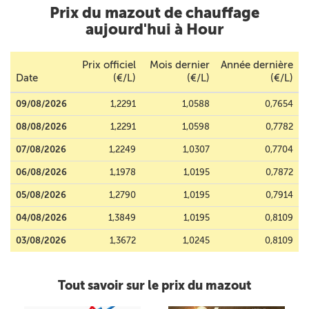
Prix du mazout de chauffage
aujourd'hui à Hour
Prix officiel
Mois dernier
Année dernière
Date
(€/L)
(€/L)
(€/L)
09/08/2026
1,2291
1,0588
0,7654
08/08/2026
1,2291
1,0598
0,7782
07/08/2026
1,2249
1,0307
0,7704
06/08/2026
1,1978
1,0195
0,7872
05/08/2026
1,2790
1,0195
0,7914
04/08/2026
1,3849
1,0195
0,8109
03/08/2026
1,3672
1,0245
0,8109
Tout savoir sur le prix du mazout