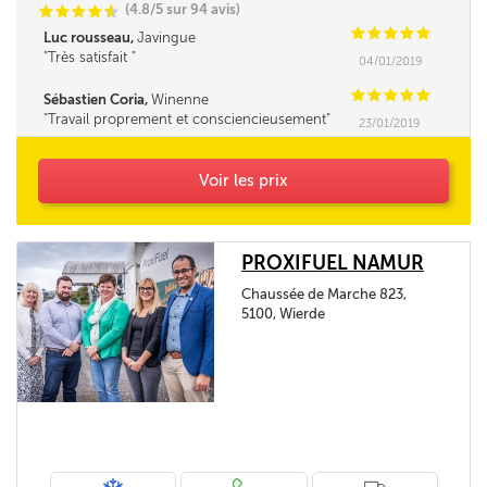
(4.8/5 sur 94 avis)
C
C
C
C
i
@
C
C
C
C
C
Luc rousseau,
Javingue
Très satisfait
04/01/2019
C
C
C
C
C
Sébastien Coria,
Winenne
Travail proprement et consciencieusement
23/01/2019
Voir les prix
PROXIFUEL NAMUR
Chaussée de Marche 823,
5100, Wierde