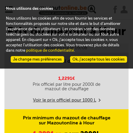
x
j
u
Nous utilisons des cookies
Nous utilisons les cookies afin de vous fournir les services et
fonctionnalités proposés sur notre site et dans le but d’améliorer
Prix du mazout à Hour
l’expérience de nos utilisateurs. Les cookies sont des données
téléchargées ou stockées sur votre ordinateur ou sur tout autre
appareil. En cliquant sur « Ok, j’accepte tous les cookies », vous
acceptez l’utilisation des cookies. Vous trouverez plus de détails
Aujourd'hui le 09/08
dans notre
politique de confidentialité
.
Je change mes préférences
Ok, j’accepte tous les cookies
Prix officiel du mazout
1,2291€
Prix officiel par litre pour
2000
l de
mazout de chauffage
Voir le prix officiel pour
1000
L
m
Prix minimum du mazout de chauffage
sur Mazoutonline à Hour