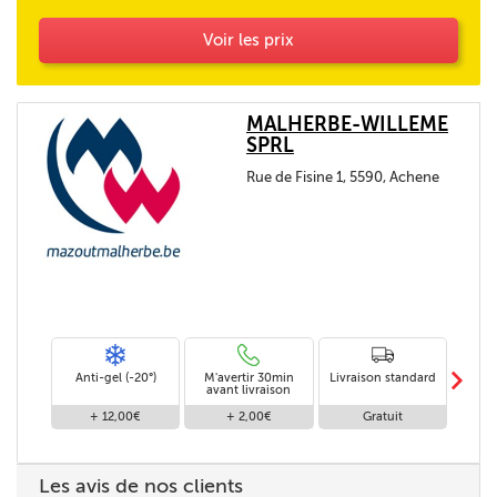
Voir les prix
MALHERBE-WILLEME
SPRL
Rue de Fisine 1, 5590, Achene
m
Anti-gel (-20°)
M'avertir 30min
Livraison standard
Livr
avant livraison
+ 12,00€
+ 2,00€
Gratuit
+
Les avis de nos clients