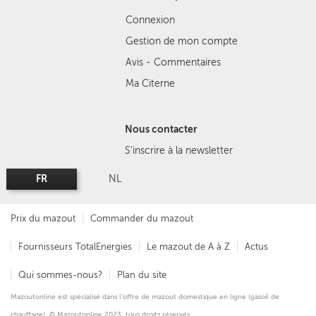
Connexion
Gestion de mon compte
Avis - Commentaires
Ma Citerne
Nous contacter
S'inscrire à la newsletter
FR
NL
Prix du mazout
Commander du mazout
Fournisseurs TotalEnergies
Le mazout de A à Z
Actus
Qui sommes-nous?
Plan du site
Mazoutonline est spécialisé dans l'offre de mazout domestique en ligne (gasoil de
chauffage). © Mazoutonline 2023, tous droits réservés