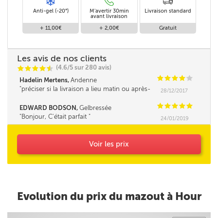
Anti-gel (-20°)
M'avertir 30min
Livraison standard
avant livraison
+ 11,00€
+ 2,00€
Gratuit
Les avis de nos clients
(4.6/5 sur 280 avis)
C
C
C
C
i
@
C
C
C
C
C
Hadelin Mertens,
Andenne
préciser si la livraison a lieu matin ou après-
28/12/2017
midi serait un plus.
C
C
C
C
C
EDWARD BODSON,
Gelbressée
Bonjour, C'était parfait
24/01/2019
Voir les prix
Evolution du prix du mazout à Hour