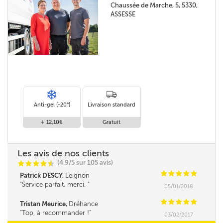
Chaussée de Marche, 5, 5330,
ASSESSE
Anti-gel (-20°)
Livraison standard
+ 12,10€
Gratuit
Les avis de nos clients
(4.9/5 sur 105 avis)
C
C
C
C
i
@
C
C
C
C
C
Patrick DESCY,
Leignon
Service parfait, merci.
05/01/2018
C
C
C
C
C
Tristan Meurice,
Dréhance
Top, à recommander !
03/02/2017