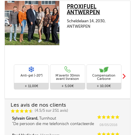
PROXIFUEL
ANTWERPEN
Scheldelaan 14, 2030,
ANTWERPEN
m
Anti-gel (-20°)
M'avertir 30min
Compensation
Livra
avant livraison
Carbone
+ 11,00€
+ 5,00€
+ 10,00€
Les avis de nos clients
(4.5/5 sur 251 avis)
C
C
C
C
i
@
C
C
C
C
C
Sylvain Girard,
Turnhout
De persoon die me telefonisch contacteerde
08/05/2016
was iets minder vlot in omgang met mensen,
leek me. Verder was de service super!
C
C
C
C
C