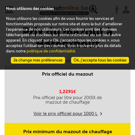
x
j
u
Nous utilisons des cookies
Nous utilisons les cookies afin de vous fournir les services et
fonctionnalités proposés sur notre site et dans le but d’améliorer
Prix du mazout à
l’expérience de nos utilisateurs. Les cookies sont des données
téléchargées ou stockées sur votre ordinateur ou sur tout autre
Herenthout
appareil. En cliquant sur « Ok, j’accepte tous les cookies », vous
acceptez l’utilisation des cookies. Vous trouverez plus de détails
dans notre
politique de confidentialité
.
Je change mes préférences
Aujourd'hui le 09/08
Ok, j’accepte tous les cookies
Prix officiel du mazout
1,2291€
Prix officiel par litre pour
2000
l de
mazout de chauffage
Voir le prix officiel pour
1000
L
m
Prix minimum du mazout de chauffage