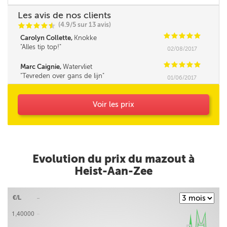
Les avis de nos clients
(4.9/5 sur 13 avis)
C
C
C
C
i
@
C
C
C
C
C
Carolyn Collette,
Knokke
Alles tip top!
02/08/2017
C
C
C
C
C
Marc Caignie,
Watervliet
Tevreden over gans de lijn
01/06/2017
Voir les prix
Evolution du prix du mazout à
Heist-Aan-Zee