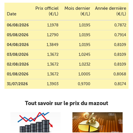
Prix officiel
Mois dernier
Année dernière
Date
(€/L)
(€/L)
(€/L)
06/08/2026
1,1978
1,0195
0,7872
05/08/2026
1,2790
1,0195
0,7914
04/08/2026
1,3849
1,0195
0,8109
03/08/2026
1,3672
1,0245
0,8109
02/08/2026
1,3672
1,0232
0,8109
01/08/2026
1,3672
1,0005
0,8068
31/07/2026
1,3903
0,9700
0,8174
Tout savoir sur le prix du mazout