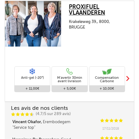
PROXIFUEL
VLAANDEREN
Krakeleweg 39,, 8000,
BRUGGE
m
Anti-gel (-20°)
M'avertir 30min
Compensation
Livra
avant livraison
Carbone
+ 11,00€
+ 5,00€
+ 10,00€
Les avis de nos clients
(4.7/5 sur 289 avis)
C
C
C
C
i
@
C
C
C
C
C
Vincent Okafor,
Erembodegem
Service top
17/11/2018
C
C
C
C
C