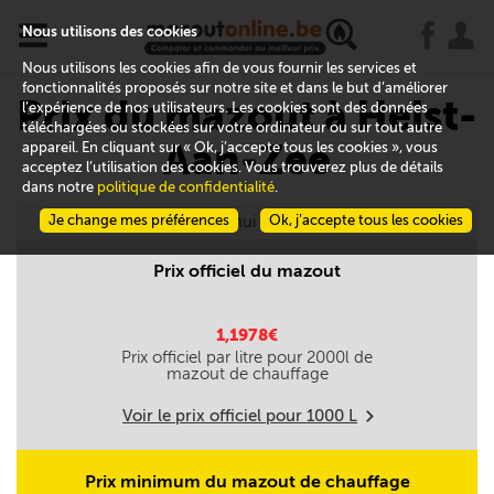
x
j
u
Nous utilisons des cookies
Nous utilisons les cookies afin de vous fournir les services et
fonctionnalités proposés sur notre site et dans le but d’améliorer
Prix du mazout à Heist-
l’expérience de nos utilisateurs. Les cookies sont des données
téléchargées ou stockées sur votre ordinateur ou sur tout autre
Aan-Zee
appareil. En cliquant sur « Ok, j’accepte tous les cookies », vous
acceptez l’utilisation des cookies. Vous trouverez plus de détails
dans notre
politique de confidentialité
.
Je change mes préférences
Aujourd'hui le 06/08
Ok, j’accepte tous les cookies
Prix officiel du mazout
1,1978€
Prix officiel par litre pour
2000
l de
mazout de chauffage
Voir le prix officiel pour
1000
L
m
Prix minimum du mazout de chauffage