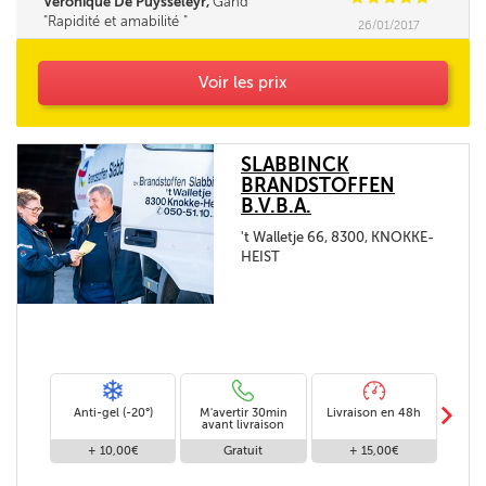
Veronique De Puysseleyr,
Gand
Rapidité et amabilité
26/01/2017
Voir les prix
SLABBINCK
BRANDSTOFFEN
B.V.B.A.
't Walletje 66, 8300, KNOKKE-
HEIST
m
Anti-gel (-20°)
M'avertir 30min
Livraison en 48h
Livra
avant livraison
+ 10,00€
Gratuit
+ 15,00€