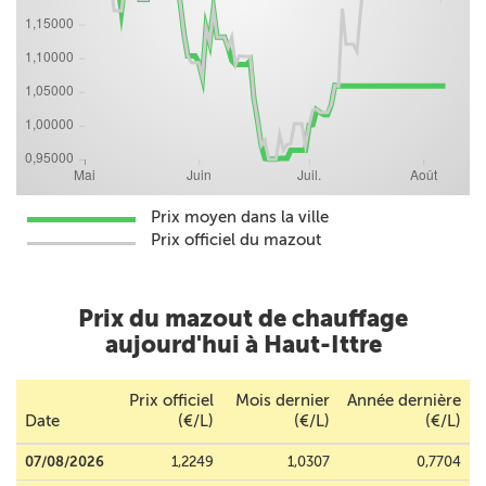
Prix moyen dans la ville
Prix officiel du mazout
Prix du mazout de chauffage
aujourd'hui à Haut-Ittre
Prix officiel
Mois dernier
Année dernière
Date
(€/L)
(€/L)
(€/L)
07/08/2026
1,2249
1,0307
0,7704