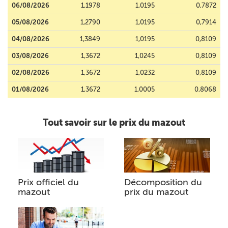
06/08/2026
1,1978
1,0195
0,7872
05/08/2026
1,2790
1,0195
0,7914
04/08/2026
1,3849
1,0195
0,8109
03/08/2026
1,3672
1,0245
0,8109
02/08/2026
1,3672
1,0232
0,8109
01/08/2026
1,3672
1,0005
0,8068
Tout savoir sur le prix du mazout
Prix officiel du
Décomposition du
mazout
prix du mazout