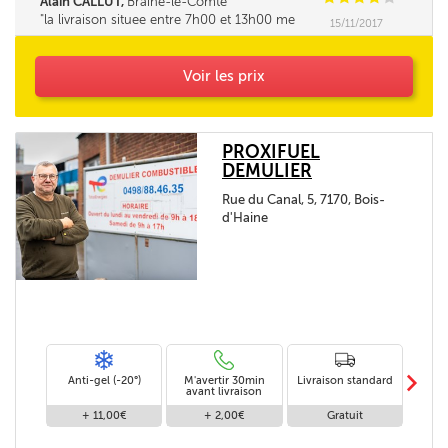
Alain CALLUT,
Braine-le-Comte
la livraison situee entre 7h00 et 13h00 me
15/11/2017
parait tres longue. la fourchette ne pourrait elle
pas être un peu réduite. Merci
Voir les prix
PROXIFUEL
DEMULIER
Rue du Canal, 5, 7170, Bois-
d'Haine
m
Anti-gel (-20°)
M'avertir 30min
Livraison standard
Li
avant livraison
+ 11,00€
+ 2,00€
Gratuit