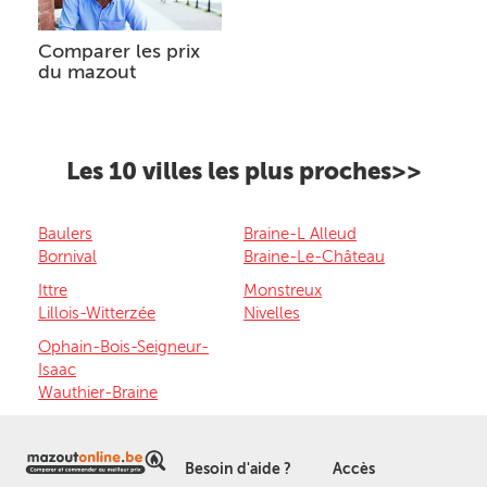
Comparer les prix
du mazout
Les 10 villes les plus proches>>
Baulers
Braine-L Alleud
Bornival
Braine-Le-Château
Ittre
Monstreux
Lillois-Witterzée
Nivelles
Ophain-Bois-Seigneur-
Isaac
Wauthier-Braine
Besoin d'aide ?
Accès