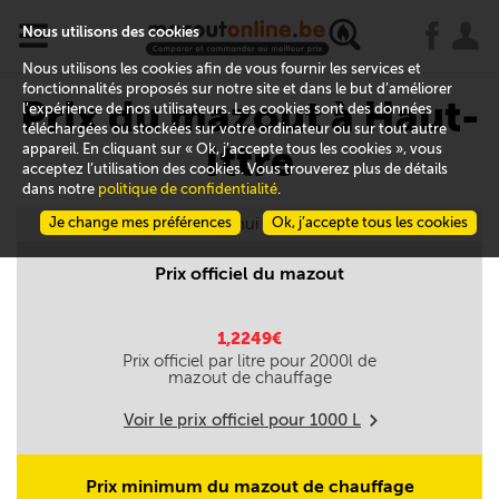
x
j
u
Nous utilisons des cookies
Nous utilisons les cookies afin de vous fournir les services et
fonctionnalités proposés sur notre site et dans le but d’améliorer
Prix du mazout à Haut-
l’expérience de nos utilisateurs. Les cookies sont des données
téléchargées ou stockées sur votre ordinateur ou sur tout autre
Ittre
appareil. En cliquant sur « Ok, j’accepte tous les cookies », vous
acceptez l’utilisation des cookies. Vous trouverez plus de détails
dans notre
politique de confidentialité
.
Je change mes préférences
Aujourd'hui le 07/08
Ok, j’accepte tous les cookies
Prix officiel du mazout
1,2249€
Prix officiel par litre pour
2000
l de
mazout de chauffage
Voir le prix officiel pour
1000
L
m
Prix minimum du mazout de chauffage