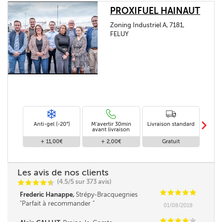
PROXIFUEL HAINAUT
Zoning Industriel A, 7181,
FELUY
m
Anti-gel (-20°)
M'avertir 30min
Livraison standard
Li
avant livraison
+ 11,00€
+ 2,00€
Gratuit
Les avis de nos clients
(4.5/5 sur 373 avis)
C
C
C
C
i
@
C
C
C
C
C
Frederic Hanappe,
Strépy-Bracquegnies
Parfait à recommander
01/08/2018
C
C
C
C
C