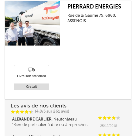
PIERRARD ENERGIES
Rue de la Gaume 79, 6860,
ASSENOIS
Livraison standard
Gratuit
Les avis de nos clients
(4.8/5 sur 261 avis)
C
C
C
C
i
@
C
C
C
C
C
ALEXANDRE CARLIER,
Neufchâteau
Rien de particulier à dire ou à reprocher,
25/12/2018
continuez ainsi, je reviendrai chez vous l'an
prochain en espérant une baisse du mazout de
C
C
C
C
C