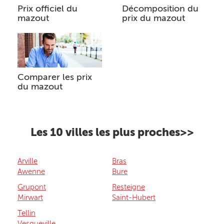
Prix officiel du
Décomposition du
mazout
prix du mazout
Comparer les prix
du mazout
Les 10 villes les plus proches>>
Arville
Bras
Awenne
Bure
Grupont
Resteigne
Mirwart
Saint-Hubert
Tellin
Vesqueville