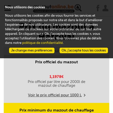
x
j
u
Nous utilisons des cookies
Nous utilisons les cookies afin de vous fournir les services et
fonctionnalités proposés sur notre site et dans le but d’améliorer
Prix du mazout à
l’expérience de nos utilisateurs. Les cookies sont des données
téléchargées ou stockées sur votre ordinateur ou sur tout autre
Hatrival
appareil. En cliquant sur « Ok, j’accepte tous les cookies », vous
acceptez l’utilisation des cookies. Vous trouverez plus de détails
dans notre
politique de confidentialité
.
Je change mes préférences
Aujourd'hui le 06/08
Ok, j’accepte tous les cookies
Prix officiel du mazout
1,1978€
Prix officiel par litre pour
2000
l de
mazout de chauffage
Voir le prix officiel pour
1000
L
m
Prix minimum du mazout de chauffage