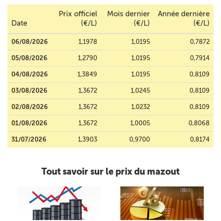
Prix officiel
Mois dernier
Année dernière
Date
(€/L)
(€/L)
(€/L)
06/08/2026
1,1978
1,0195
0,7872
05/08/2026
1,2790
1,0195
0,7914
04/08/2026
1,3849
1,0195
0,8109
03/08/2026
1,3672
1,0245
0,8109
02/08/2026
1,3672
1,0232
0,8109
01/08/2026
1,3672
1,0005
0,8068
31/07/2026
1,3903
0,9700
0,8174
Tout savoir sur le prix du mazout