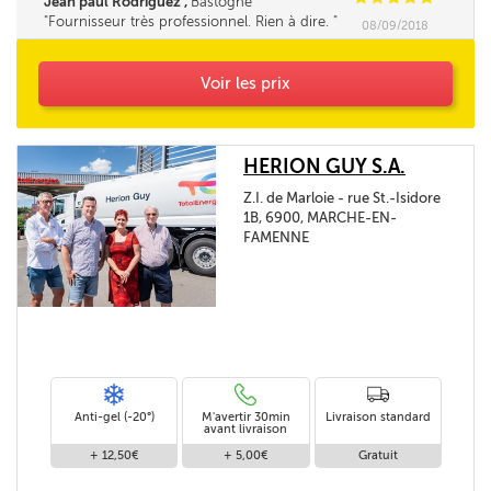
Jean paul Rodriguez ,
Bastogne
chauffage.............
Fournisseur très professionnel. Rien à dire.
08/09/2018
Voir les prix
HERION GUY S.A.
Z.I. de Marloie - rue St.-Isidore
1B, 6900, MARCHE-EN-
FAMENNE
Anti-gel (-20°)
M'avertir 30min
Livraison standard
avant livraison
+ 12,50€
+ 5,00€
Gratuit