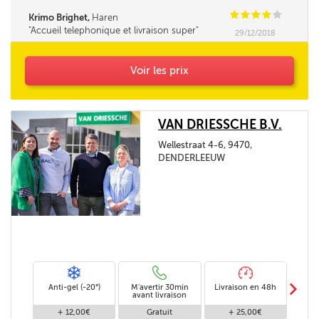
là, en toute confiance.
C
C
C
C
C
Krimo Brighet,
Haren
Accueil telephonique et livraison super
29/12/2018
Voir les prix
VAN DRIESSCHE B.V.
Wellestraat 4-6, 9470,
DENDERLEEUW
m
Anti-gel (-20°)
M'avertir 30min
Livraison en 48h
Livra
avant livraison
+ 12,00€
Gratuit
+ 25,00€