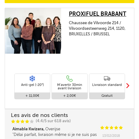
PROXIFUEL BRABANT
Chaussee de Vilvoorde 214 /
Vilvoordsesteenweg 214, 1120,
BRUXELLES / BRUSSEL
m
Anti-gel (-20°)
M'avertir 30min
Livraison standard
Li
avant livraison
+ 11,00€
+ 2,00€
Gratuit
Les avis de nos clients
(4.4/5 sur 618 avis)
C
C
C
C
C
C
C
C
C
C
Aimable Kwizera,
Overijse
Délai parfait, livraison même si je ne suis pas
13/02/2018