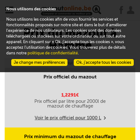
x
j
u
Nous utilisons des cookies
Nous utilisons les cookies afin de vous fournir les services et
fonctionnalités proposés sur notre site et dans le but d’améliorer
Prix du mazout à
l’expérience de nos utilisateurs. Les cookies sont des données
téléchargées ou stockées sur votre ordinateur ou sur tout autre
Hamme
appareil. En cliquant sur « Ok, j’accepte tous les cookies », vous
acceptez l’utilisation des cookies. Vous trouverez plus de détails
dans notre
politique de confidentialité
.
Je change mes préférences
Aujourd'hui le 09/08
Ok, j’accepte tous les cookies
Prix officiel du mazout
1,2291€
Prix officiel par litre pour
2000
l de
mazout de chauffage
Voir le prix officiel pour
1000
L
m
Prix minimum du mazout de chauffage