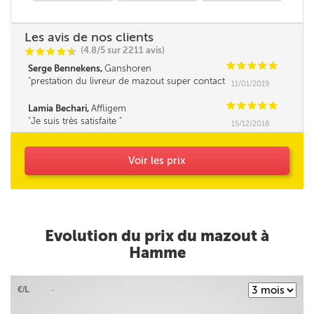
Les avis de nos clients
(4.8/5 sur 2211 avis)
C
C
C
C
i
@
C
C
C
C
C
Serge Bennekens,
Ganshoren
prestation du livreur de mazout super contact
11/01/2019
et très professionnelle Un grand merci
C
C
C
C
C
Lamia Bechari,
Affligem
Je suis très satisfaite
15/12/2018
Voir les prix
Evolution du prix du mazout à
Hamme