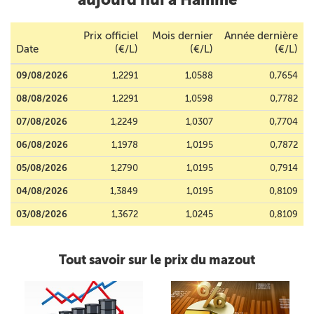
Prix officiel
Mois dernier
Année dernière
Date
(€/L)
(€/L)
(€/L)
09/08/2026
1,2291
1,0588
0,7654
08/08/2026
1,2291
1,0598
0,7782
07/08/2026
1,2249
1,0307
0,7704
06/08/2026
1,1978
1,0195
0,7872
05/08/2026
1,2790
1,0195
0,7914
04/08/2026
1,3849
1,0195
0,8109
03/08/2026
1,3672
1,0245
0,8109
Tout savoir sur le prix du mazout