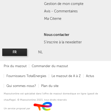
Gestion de mon compte
Avis - Commentaires
Ma Citerne
Nous contacter
S'inscrire à la newsletter
FR
NL
Prix du mazout
Commander du mazout
Fournisseurs TotalEnergies
Le mazout de A à Z
Actus
Qui sommes-nous?
Plan du site
Mazoutonline est spécialisé dans l'offre de mazout domestique en ligne (gasoil de
chauffage). © Mazoutonline 2023, tous droits réservés
Un service proposé par