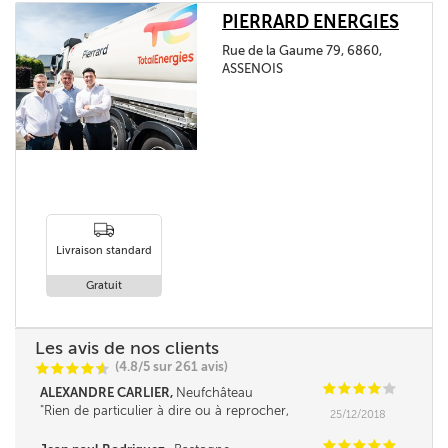
PIERRARD ENERGIES
Rue de la Gaume 79, 6860,
ASSENOIS
Livraison standard
Gratuit
Les avis de nos clients
(4.8/5 sur 261 avis)
C
C
C
C
i
@
C
C
C
C
C
ALEXANDRE CARLIER,
Neufchâteau
Rien de particulier à dire ou à reprocher,
25/12/2018
continuez ainsi, je reviendrai chez vous l'an
prochain en espérant une baisse du mazout de
C
C
C
C
C