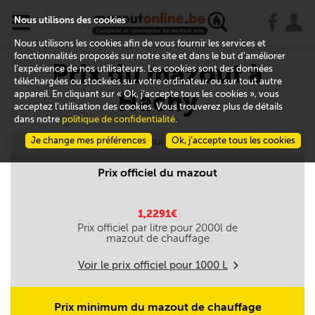
x
j
u
Nous utilisons des cookies
Nous utilisons les cookies afin de vous fournir les services et
fonctionnalités proposés sur notre site et dans le but d’améliorer
Prix du mazout à
l’expérience de nos utilisateurs. Les cookies sont des données
téléchargées ou stockées sur votre ordinateur ou sur tout autre
Hachy
appareil. En cliquant sur « Ok, j’accepte tous les cookies », vous
acceptez l’utilisation des cookies. Vous trouverez plus de détails
dans notre
politique de confidentialité
.
Je change mes préférences
Aujourd'hui le 08/08
Ok, j’accepte tous les cookies
Prix officiel du mazout
1,2291€
Prix officiel par litre pour
2000
l de
mazout de chauffage
Voir le prix officiel pour
1000
L
m
Prix minimum du mazout de chauffage