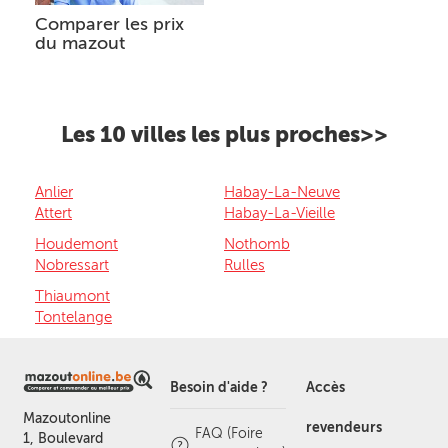
Comparer les prix
du mazout
Les 10 villes les plus proches>>
Anlier
Habay-La-Neuve
Attert
Habay-La-Vieille
Houdemont
Nothomb
Nobressart
Rulles
Thiaumont
Tontelange
Besoin d'aide ?
Accès
Mazoutonline
revendeurs
FAQ (Foire
1, Boulevard