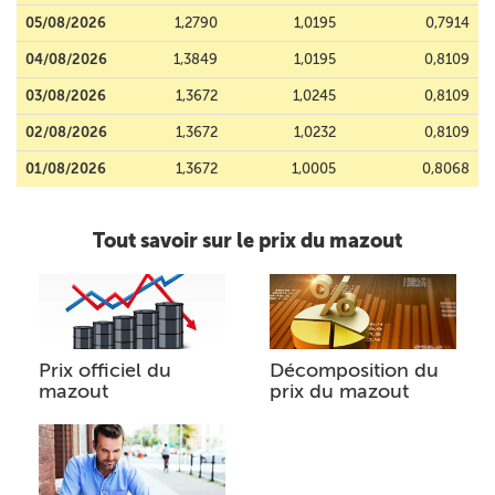
05/08/2026
1,2790
1,0195
0,7914
04/08/2026
1,3849
1,0195
0,8109
03/08/2026
1,3672
1,0245
0,8109
02/08/2026
1,3672
1,0232
0,8109
01/08/2026
1,3672
1,0005
0,8068
Tout savoir sur le prix du mazout
Prix officiel du
Décomposition du
mazout
prix du mazout