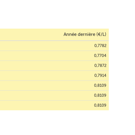
Année dernière (€/L)
0,7782
0,7704
0,7872
0,7914
0,8109
0,8109
0,8109