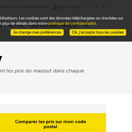
Nous suivre
Besoin d'aide ?
Mon compte
FR
NL
 utilisateurs. Les cookies sont des données téléchargées ou stockées sur
ez plus de détails dans notre
politique de confidentialité
.
Z
ACTUS
QUI SOMMES-NOUS?
r
Je change mes préférences
Ok, j’accepte tous les cookies
y
nt les prix du mazout dans chaque
Comparer les prix sur mon code
postal