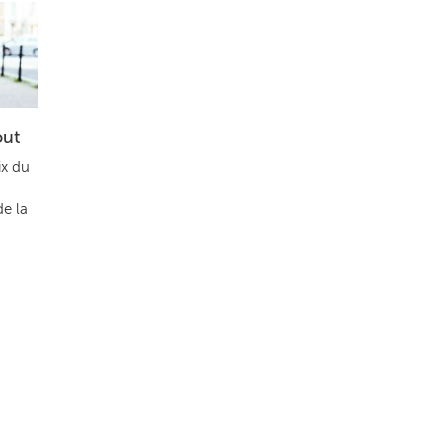
out
ix du
de la