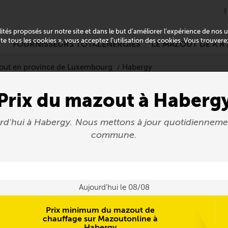
alités proposés sur notre site et dans le but d’améliorer l’expérience de nos
pte tous les cookies », vous acceptez l’utilisation des cookies. Vous trouver
T
FOURNISSEURS TOTALENERGIES
LE MAZOUT DE A À 
out en province de Luxembourg
Habergy
Prix du mazout à Haberg
urd'hui à Habergy. Nous mettons à jour quotidienneme
commune.
Aujourd'hui le 08/08
Prix minimum du mazout de
chauffage sur Mazoutonline à
Habergy