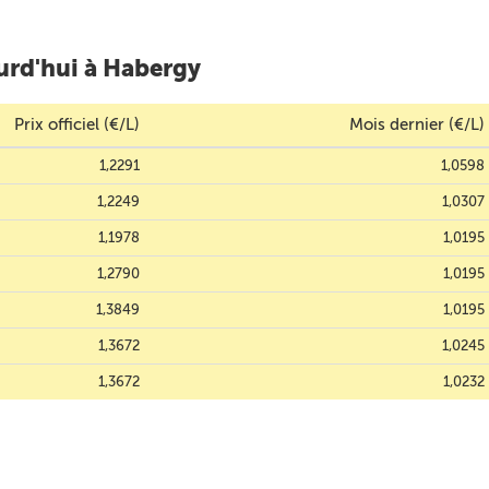
urd'hui à Habergy
Prix officiel (€/L)
Mois dernier (€/L)
1,2291
1,0598
1,2249
1,0307
1,1978
1,0195
1,2790
1,0195
1,3849
1,0195
1,3672
1,0245
1,3672
1,0232