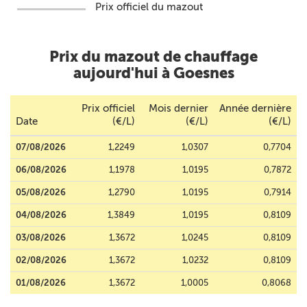
Prix officiel du mazout
Prix du mazout de chauffage
aujourd'hui à Goesnes
Prix officiel
Mois dernier
Année dernière
Date
(€/L)
(€/L)
(€/L)
07/08/2026
1,2249
1,0307
0,7704
06/08/2026
1,1978
1,0195
0,7872
05/08/2026
1,2790
1,0195
0,7914
04/08/2026
1,3849
1,0195
0,8109
03/08/2026
1,3672
1,0245
0,8109
02/08/2026
1,3672
1,0232
0,8109
01/08/2026
1,3672
1,0005
0,8068