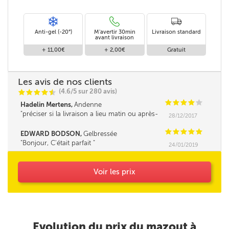
Anti-gel (-20°)
M'avertir 30min
Livraison standard
avant livraison
+ 11,00€
+ 2,00€
Gratuit
Les avis de nos clients
(4.6/5 sur 280 avis)
C
C
C
C
i
@
C
C
C
C
C
Hadelin Mertens,
Andenne
préciser si la livraison a lieu matin ou après-
28/12/2017
midi serait un plus.
C
C
C
C
C
EDWARD BODSON,
Gelbressée
Bonjour, C'était parfait
24/01/2019
Voir les prix
Evolution du prix du mazout à