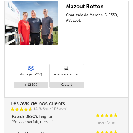
Mazout Botton
Chaussée de Marche, 5, 5330,
ASSESSE
Anti-gel (-20°)
Livraison standard
+ 12,10€
Gratuit
Les avis de nos clients
(4.9/5 sur 105 avis)
C
C
C
C
i
@
C
C
C
C
C
Patrick DESCY,
Leignon
Service parfait, merci.
05/01/2018
C
C
C
C
C