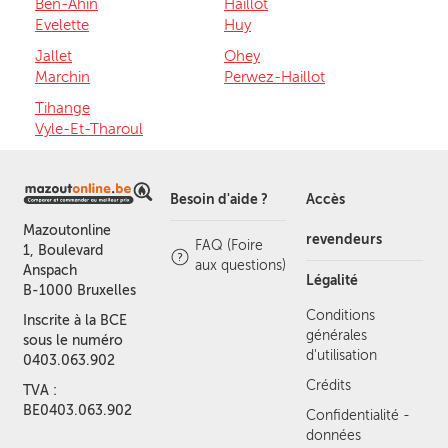
Ben-Ahin
Haillot
Evelette
Huy
Jallet
Ohey
Marchin
Perwez-Haillot
Tihange
Vyle-Et-Tharoul
Besoin d'aide ?
Accès
Mazoutonline
revendeurs
FAQ (Foire
1, Boulevard
aux questions)
Anspach
Légalité
B-1000 Bruxelles
Conditions
Inscrite à la BCE
générales
sous le numéro
d'utilisation
0403.063.902
Crédits
TVA :
BE0403.063.902
Confidentialité -
données