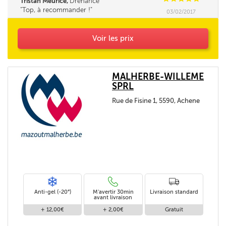
Tristan Meurice,
Dréhance
Top, à recommander !
03/02/2017
Voir les prix
MALHERBE-WILLEME
SPRL
Rue de Fisine 1, 5590, Achene
Anti-gel (-20°)
M'avertir 30min
Livraison standard
avant livraison
+ 12,00€
+ 2,00€
Gratuit