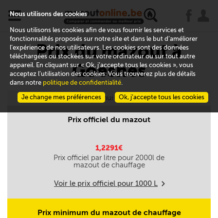
x
j
u
Nous utilisons des cookies
Nous utilisons les cookies afin de vous fournir les services et
fonctionnalités proposés sur notre site et dans le but d’améliorer
Prix du mazout à
l’expérience de nos utilisateurs. Les cookies sont des données
téléchargées ou stockées sur votre ordinateur ou sur tout autre
Goesnes
appareil. En cliquant sur « Ok, j’accepte tous les cookies », vous
acceptez l’utilisation des cookies. Vous trouverez plus de détails
dans notre
politique de confidentialité
.
Je change mes préférences
Aujourd'hui le 08/08
Ok, j’accepte tous les cookies
Prix officiel du mazout
1,2291€
Prix officiel par litre pour
2000
l de
mazout de chauffage
Voir le prix officiel pour
1000
L
m
Prix minimum du mazout de chauffage