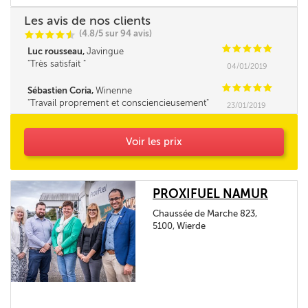
Les avis de nos clients
(4.8/5 sur 94 avis)
C
C
C
C
i
@
C
C
C
C
C
Luc rousseau,
Javingue
Très satisfait
04/01/2019
C
C
C
C
C
Sébastien Coria,
Winenne
Travail proprement et consciencieusement
23/01/2019
Voir les prix
PROXIFUEL NAMUR
Chaussée de Marche 823,
5100, Wierde