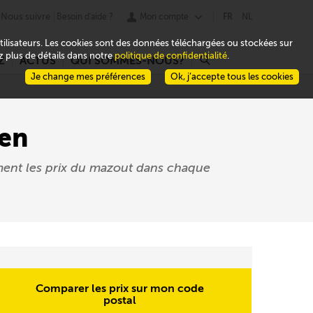
Nous suivre
Besoin d'aide ?
Mon compte
FR
NL
 utilisateurs. Les cookies sont des données téléchargées ou stockées sur
ez plus de détails dans notre
politique de confidentialité
.
Z
ACTUS
QUI SOMMES-NOUS?
r
Je change mes préférences
Ok, j’accepte tous les cookies
den
ment les prix du mazout dans chaque
Comparer les prix sur mon code
postal