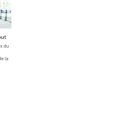
out
ix du
de la