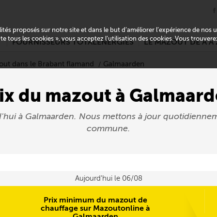
alités proposés sur notre site et dans le but d’améliorer l’expérience de nos
pte tous les cookies », vous acceptez l’utilisation des cookies. Vous trouver
T
FOURNISSEURS TOTALENERGIES
LE MAZOUT DE A À 
out dans le Brabant flamand
Galmaarden
ix du mazout à Galmaar
d'hui à Galmaarden. Nous mettons à jour quotidienne
commune.
Aujourd'hui le 06/08
Prix minimum du mazout de
chauffage sur Mazoutonline à
Galmaarden