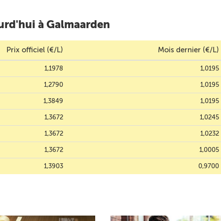
urd'hui à Galmaarden
Prix officiel (€/L)
Mois dernier (€/L)
1,1978
1,0195
1,2790
1,0195
1,3849
1,0195
1,3672
1,0245
1,3672
1,0232
1,3672
1,0005
1,3903
0,9700