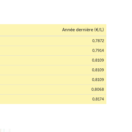
Année dernière (€/L)
0,7872
0,7914
0,8109
0,8109
0,8109
0,8068
0,8174