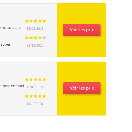
C
C
C
C
C
e ne suis pas
13/02/2018
Voir les prix
C
C
C
C
C
n super
29/12/2018
C
C
C
C
C
 super contact
11/01/2019
Voir les prix
 merci
Livraison en 24h
C
C
C
C
C
+ 30,00€
15/12/2018