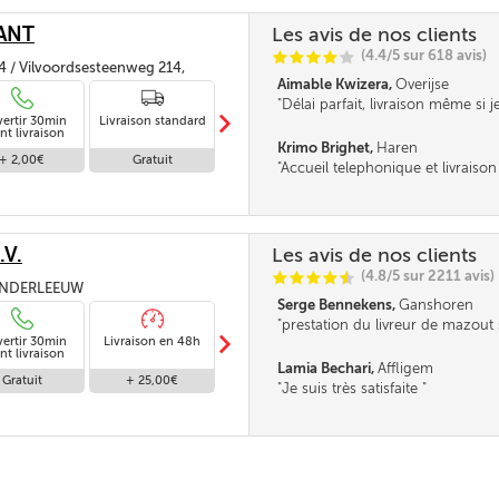
ANT
Les avis de nos clients
(4.4/5 sur 618 avis)
C
C
C
C
C
4 / Vilvoordsesteenweg 214,
Aimable Kwizera,
Overijse
EL
Délai parfait, livraison même si j
m
vertir 30min
Livraison standard
Livraison en
là, en toute confiance.
nt livraison
absence
Krimo Brighet,
Haren
+ 2,00€
Gratuit
Gratuit
Accueil telephonique et livraiso
.V.
Les avis de nos clients
(4.8/5 sur 2211 avis)
C
C
C
C
i
@
 DENDERLEEUW
Serge Bennekens,
Ganshoren
prestation du livreur de mazout
m
vertir 30min
Livraison en 48h
Livraison standard
et très professionnelle Un grand
Livraison en
nt livraison
absence
Lamia Bechari,
Affligem
Gratuit
+ 25,00€
Gratuit
Gratuit
Je suis très satisfaite