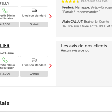
(4.5/5 sur 373 avis)
C
C
C
C
i
@
, FELUY
Frederic Hanappe,
Strépy-Bracqu
Parfait à recommander
m
vertir 30min
Livraison standard
Livraison en
nt livraison
absence
Alain CALLUT,
Braine-le-Comte
+ 2,00€
Gratuit
Gratuit
la livraison situee entre 7h00 e
parait tres longue. la fourchette n
pas être un peu réduite. Merci
LIER
Les avis de nos clients
Aucun avis à ce jour
is-d'Haine
m
vertir 30min
Livraison standard
Livraison en
nt livraison
absence
+ 2,00€
Gratuit
Gratuit
laix