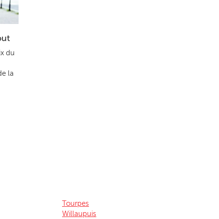
out
ix du
de la
Tourpes
Willaupuis