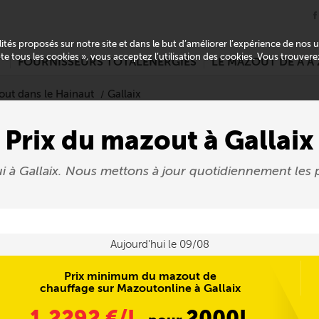
alités proposés sur notre site et dans le but d’améliorer l’expérience de nos
pte tous les cookies », vous acceptez l’utilisation des cookies. Vous trouver
T
FOURNISSEURS TOTALENERGIES
LE MAZOUT DE A À 
out dans le Hainaut
Gallaix
Prix du mazout à Gallaix
ui à Gallaix. Nous mettons à jour quotidiennement l
Aujourd'hui le 09/08
Prix minimum du mazout de
chauffage sur Mazoutonline à Gallaix
1,2292
€/L
2000L