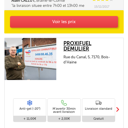
Alain CALLUT,
Braine-le-Comte
la livraison situee entre 7h00 et 13h00 me
15/11/2017
parait tres longue. la fourchette ne pourrait elle
pas être un peu réduite. Merci
Voir les prix
PROXIFUEL
DEMULIER
Rue du Canal, 5, 7170, Bois-
d'Haine
m
Anti-gel (-20°)
M'avertir 30min
Livraison standard
Li
avant livraison
+ 11,00€
+ 2,00€
Gratuit