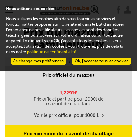
x
j
u
Nous utilisons des cookies
Nous utilisons les cookies afin de vous fournir les services et
fonctionnalités proposés sur notre site et dans le but d’améliorer
Prix du mazout à
l’expérience de nos utilisateurs. Les cookies sont des données
téléchargées ou stockées sur votre ordinateur ou sur tout autre
Familleureux
appareil. En cliquant sur « Ok, j’accepte tous les cookies », vous
acceptez l’utilisation des cookies. Vous trouverez plus de détails
dans notre
politique de confidentialité
.
Je change mes préférences
Aujourd'hui le 10/08
Ok, j’accepte tous les cookies
Prix officiel du mazout
1,2291€
Prix officiel par litre pour
2000
l de
mazout de chauffage
Voir le prix officiel pour
1000
L
m
Prix minimum du mazout de chauffage