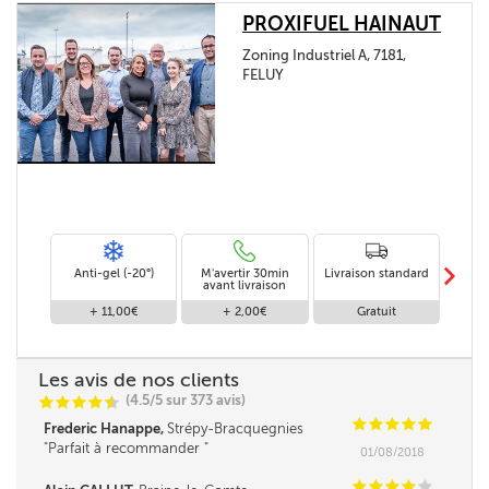
PROXIFUEL HAINAUT
Zoning Industriel A, 7181,
FELUY
m
Anti-gel (-20°)
M'avertir 30min
Livraison standard
Li
avant livraison
+ 11,00€
+ 2,00€
Gratuit
Les avis de nos clients
(4.5/5 sur 373 avis)
C
C
C
C
i
@
C
C
C
C
C
Frederic Hanappe,
Strépy-Bracquegnies
Parfait à recommander
01/08/2018
C
C
C
C
C