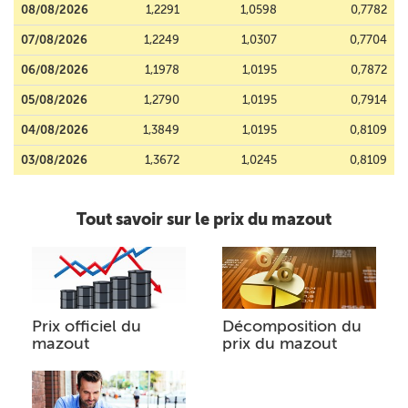
08/08/2026
1,2291
1,0598
0,7782
07/08/2026
1,2249
1,0307
0,7704
06/08/2026
1,1978
1,0195
0,7872
05/08/2026
1,2790
1,0195
0,7914
04/08/2026
1,3849
1,0195
0,8109
03/08/2026
1,3672
1,0245
0,8109
Tout savoir sur le prix du mazout
Prix officiel du
Décomposition du
mazout
prix du mazout