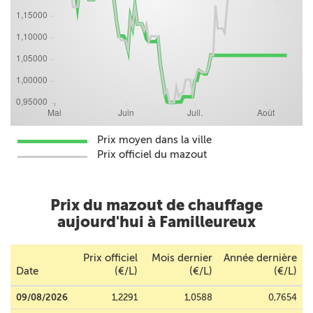
Prix moyen dans la ville
Prix officiel du mazout
Prix du mazout de chauffage
aujourd'hui à Familleureux
Prix officiel
Mois dernier
Année dernière
Date
(€/L)
(€/L)
(€/L)
09/08/2026
1,2291
1,0588
0,7654