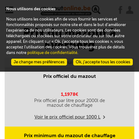
x
j
u
Nous utilisons des cookies
Nous utilisons les cookies afin de vous fournir les services et
fonctionnalités proposés sur notre site et dans le but d’améliorer
Prix du mazout à
l’expérience de nos utilisateurs. Les cookies sont des données
téléchargées ou stockées sur votre ordinateur ou sur tout autre
Everberg
appareil. En cliquant sur « Ok, j’accepte tous les cookies », vous
acceptez l’utilisation des cookies. Vous trouverez plus de détails
dans notre
politique de confidentialité
.
Je change mes préférences
Aujourd'hui le 06/08
Ok, j’accepte tous les cookies
Prix officiel du mazout
1,1978€
Prix officiel par litre pour
2000
l de
mazout de chauffage
Voir le prix officiel pour
1000
L
m
Prix minimum du mazout de chauffage