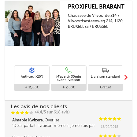
PROXIFUEL BRABANT
Chaussee de Vilvoorde 214 /
Vilvoordsesteenweg 214, 1120,
BRUXELLES / BRUSSEL
m
Anti-gel (-20°)
M'avertir 30min
Livraison standard
Li
avant livraison
+ 11,00€
+ 2,00€
Gratuit
Les avis de nos clients
(4.4/5 sur 618 avis)
C
C
C
C
C
C
C
C
C
C
Aimable Kwizera,
Overijse
Délai parfait, livraison même si je ne suis pas
13/02/2018
là, en toute confiance.
C
C
C
C
C