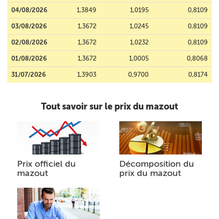
04/08/2026
1,3849
1,0195
0,8109
03/08/2026
1,3672
1,0245
0,8109
02/08/2026
1,3672
1,0232
0,8109
01/08/2026
1,3672
1,0005
0,8068
31/07/2026
1,3903
0,9700
0,8174
Tout savoir sur le prix du mazout
Prix officiel du
Décomposition du
mazout
prix du mazout