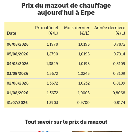
Prix du mazout de chauffage
aujourd'hui à Erpe
Prix officiel
Mois dernier
Année dernière
Date
(€/L)
(€/L)
(€/L)
06/08/2026
1,1978
1,0195
0,7872
05/08/2026
1,2790
1,0195
0,7914
04/08/2026
1,3849
1,0195
0,8109
03/08/2026
1,3672
1,0245
0,8109
02/08/2026
1,3672
1,0232
0,8109
01/08/2026
1,3672
1,0005
0,8068
31/07/2026
1,3903
0,9700
0,8174
Tout savoir sur le prix du mazout