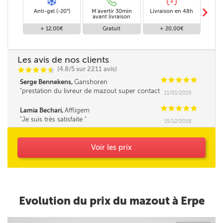
m
Anti-gel (-20°)
M'avertir 30min
Livraison en 48h
Livra
avant livraison
+ 12,00€
Gratuit
+ 20,00€
Les avis de nos clients
(4.8/5 sur 2211 avis)
C
C
C
C
i
@
C
C
C
C
C
Serge Bennekens,
Ganshoren
prestation du livreur de mazout super contact
11/01/2019
et très professionnelle Un grand merci
C
C
C
C
C
Lamia Bechari,
Affligem
Je suis très satisfaite
15/12/2018
Voir les prix
Evolution du prix du mazout à Erpe