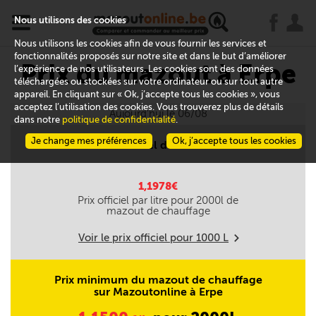
x
j
u
Nous utilisons des cookies
Nous utilisons les cookies afin de vous fournir les services et
fonctionnalités proposés sur notre site et dans le but d’améliorer
Prix du mazout à Erpe
l’expérience de nos utilisateurs. Les cookies sont des données
téléchargées ou stockées sur votre ordinateur ou sur tout autre
appareil. En cliquant sur « Ok, j’accepte tous les cookies », vous
acceptez l’utilisation des cookies. Vous trouverez plus de détails
Aujourd'hui le 06/08
dans notre
politique de confidentialité
.
Je change mes préférences
Ok, j’accepte tous les cookies
Prix officiel du mazout
1,1978€
Prix officiel par litre pour
2000
l de
mazout de chauffage
Voir le prix officiel pour
1000
L
m
Prix minimum du mazout de chauffage
sur Mazoutonline à Erpe