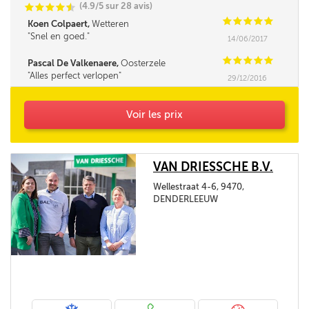
(4.9/5 sur 28 avis)
C
C
C
C
i
@
C
C
C
C
C
Koen Colpaert,
Wetteren
Snel en goed.
14/06/2017
C
C
C
C
C
Pascal De Valkenaere,
Oosterzele
Alles perfect verlopen
29/12/2016
Voir les prix
VAN DRIESSCHE B.V.
Wellestraat 4-6, 9470,
DENDERLEEUW