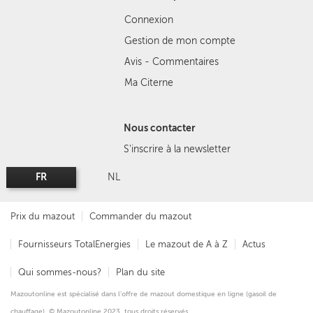
Connexion
Gestion de mon compte
Avis - Commentaires
Ma Citerne
Nous contacter
S'inscrire à la newsletter
FR
NL
Prix du mazout
Commander du mazout
Fournisseurs TotalEnergies
Le mazout de A à Z
Actus
Qui sommes-nous?
Plan du site
Mazoutonline est spécialisé dans l'offre de mazout domestique en ligne (gasoil de
chauffage). © Mazoutonline 2023, tous droits réservés