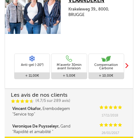
VLAANDEREN
Krakeleweg 39,, 8000,
BRUGGE
m
Anti-gel (-20°)
M'avertir 30min
Compensation
Livra
avant livraison
Carbone
+ 11,00€
+ 5,00€
+ 10,00€
Les avis de nos clients
(4.7/5 sur 289 avis)
C
C
C
C
i
@
C
C
C
C
C
Vincent Okafor,
Erembodegem
Service top
17/11/2018
C
C
C
C
C
Veronique De Puysseleyr,
Gand
Rapidité et amabilité
26/01/2017