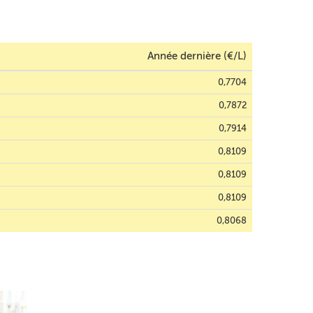
Année dernière (€/L)
0,7704
0,7872
0,7914
0,8109
0,8109
0,8109
0,8068