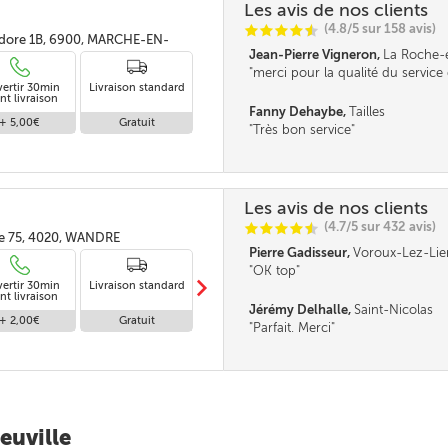
Les avis de nos clients
(4.8/5 sur 158 avis)
C
C
C
C
i
@
-Isidore 1B, 6900, MARCHE-EN-
Jean-Pierre Vigneron,
La Roche-
merci pour la qualité du service 
vertir 30min
Livraison standard
société
nt livraison
Fanny Dehaybe,
Tailles
+ 5,00€
Gratuit
Très bon service
Les avis de nos clients
(4.7/5 sur 432 avis)
C
C
C
C
i
@
e 75, 4020, WANDRE
Pierre Gadisseur,
Voroux-Lez-Lie
OK top
m
vertir 30min
Livraison standard
Livraison en
nt livraison
absence
Jérémy Delhalle,
Saint-Nicolas
+ 2,00€
Gratuit
Gratuit
Parfait. Merci
euville