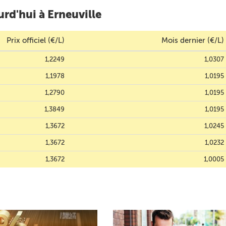
rd'hui à Erneuville
Prix officiel (€/L)
Mois dernier (€/L)
1,2249
1,0307
1,1978
1,0195
1,2790
1,0195
1,3849
1,0195
1,3672
1,0245
1,3672
1,0232
1,3672
1,0005