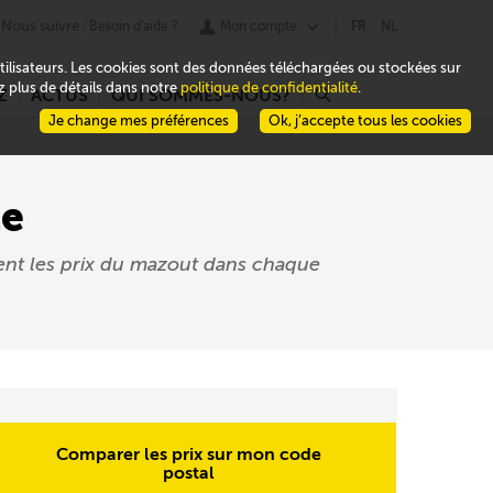
Nous suivre
Besoin d'aide ?
Mon compte
FR
NL
 utilisateurs. Les cookies sont des données téléchargées ou stockées sur
ez plus de détails dans notre
politique de confidentialité
.
Z
ACTUS
QUI SOMMES-NOUS?
r
Je change mes préférences
Ok, j’accepte tous les cookies
le
ent les prix du mazout dans chaque
Comparer les prix sur mon code
postal