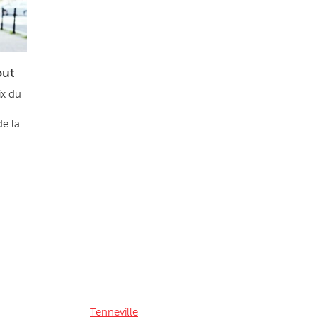
out
ix du
de la
Tenneville