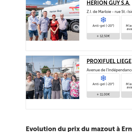
HERION GUY S.A.
Z.I. de Marloie - rue St.
FAMENNE
Anti-gel (-20°)
M'a
ava
+ 12,50€
PROXIFUEL LIEGE
Avenue de l'Indépendanc
Anti-gel (-20°)
M'a
ava
+ 11,00€
Evolution du prix du mazout à Ern