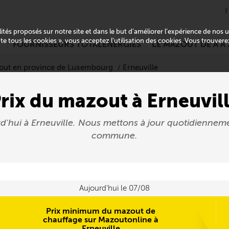
alités proposés sur notre site et dans le but d’améliorer l’expérience de nos
pte tous les cookies », vous acceptez l’utilisation des cookies. Vous trouver
T
FOURNISSEURS TOTALENERGIES
LE MAZOUT DE A À 
out en province de Luxembourg
Erneuville
rix du mazout à Erneuvil
rd'hui à Erneuville. Nous mettons à jour quotidiennem
commune.
Aujourd'hui le 07/08
Prix minimum du mazout de
chauffage sur Mazoutonline à
Erneuville