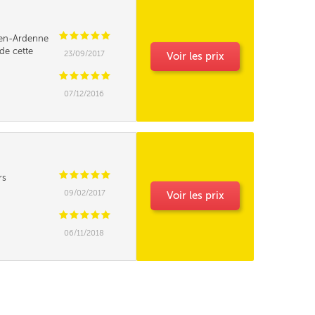
C
C
C
C
C
en-Ardenne
de cette
23/09/2017
Voir les prix
C
C
C
C
C
07/12/2016
C
C
C
C
C
rs
09/02/2017
Voir les prix
C
C
C
C
C
06/11/2018