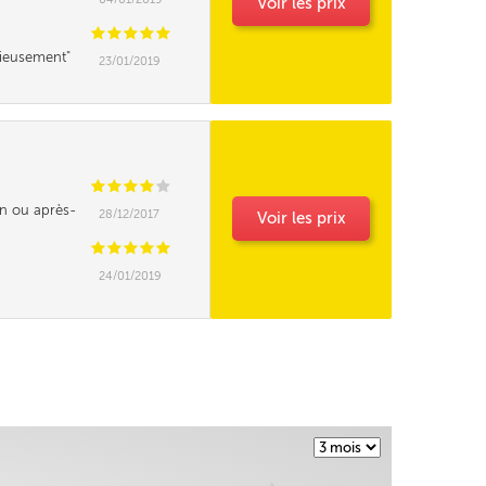
Voir les prix
C
C
C
C
C
cieusement
23/01/2019
C
C
C
C
C
tin ou après-
28/12/2017
Voir les prix
C
C
C
C
C
24/01/2019