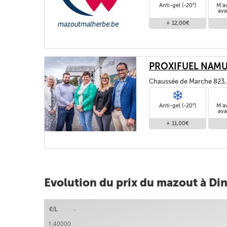
Anti-gel (-20°)
M'a
ava
+ 12,00€
PROXIFUEL NAM
Chaussée de Marche 823,
Anti-gel (-20°)
M'a
ava
+ 11,00€
Evolution du prix du mazout à Di