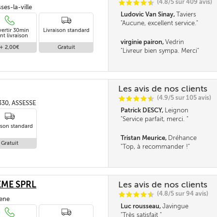
(4.8/5 sur 409 avis)
C
C
C
C
i
@
ses-la-ville
Ludovic Van Sinay,
Taviers
Aucune, excellent service.
vertir 30min
Livraison standard
nt livraison
virginie pairon,
Vedrin
+ 2,00€
Gratuit
Livreur bien sympa. Merci
Les avis de nos clients
(4.9/5 sur 105 avis)
C
C
C
C
i
@
330, ASSESSE
Patrick DESCY,
Leignon
Service parfait, merci.
ison standard
Tristan Meurice,
Dréhance
Gratuit
Top, à recommander !
ME SPRL
Les avis de nos clients
(4.8/5 sur 94 avis)
C
C
C
C
i
@
hene
Luc rousseau,
Javingue
Très satisfait