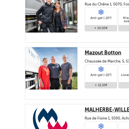
Rue du Chêne 1, 5070, Fos
Anti-gel (-20°)
M'a
ava
+ 10,00€
Mazout Botton
Chaussée de Marche, 5, 5
Anti-gel (-20°)
Livra
+ 12,10€
MALHERBE-WILLE
Rue de Fisine 1, 5590, Ac