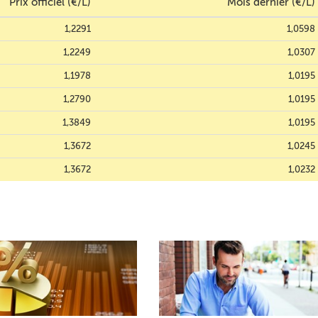
Prix officiel (€/L)
Mois dernier (€/L)
1,2291
1,0598
1,2249
1,0307
1,1978
1,0195
1,2790
1,0195
1,3849
1,0195
1,3672
1,0245
1,3672
1,0232