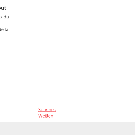
out
ix du
de la
Sorinnes
Weillen