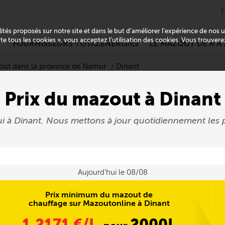
alités proposés sur notre site et dans le but d’améliorer l’expérience de nos
pte tous les cookies », vous acceptez l’utilisation des cookies. Vous trouver
T
FOURNISSEURS TOTALENERGIES
LE MAZOUT DE A À 
out dans la province de Namur
Dinant
Prix du mazout à Dinant
hui à Dinant. Nous mettons à jour quotidiennement le
Aujourd'hui le 08/08
Prix minimum du mazout de
chauffage sur Mazoutonline à Dinant
1,2171
€/L
2000L