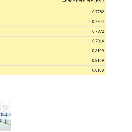
Année dernière (€/L)
0,7782
0,7704
0,7872
0,7914
0,8109
0,8109
0,8109