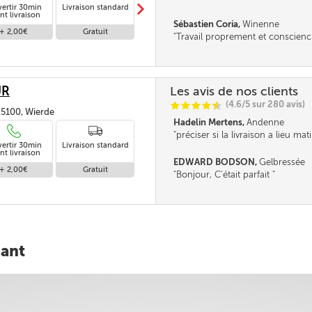
m
vertir 30min
Livraison standard
Livraison en 24h
nt livraison
Sébastien Coria,
Winenne
+ 2,00€
Gratuit
+ 15,00€
Travail proprement et conscien
UR
Les avis de nos clients
(4.6/5 sur 280 avis)
C
C
C
C
i
@
 5100, Wierde
Hadelin Mertens,
Andenne
préciser si la livraison a lieu ma
vertir 30min
Livraison standard
midi serait un plus.
nt livraison
EDWARD BODSON,
Gelbressée
+ 2,00€
Gratuit
Bonjour, C'était parfait
nant