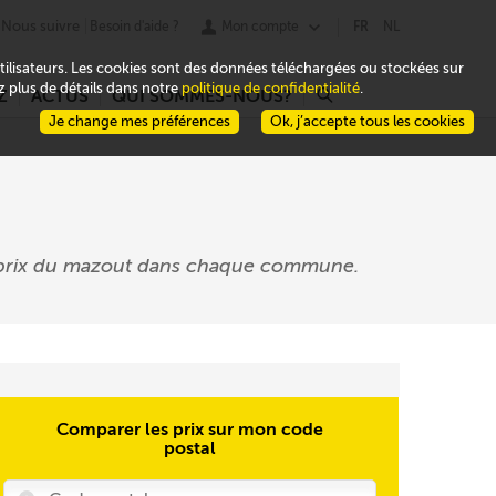
Nous suivre
Besoin d'aide ?
Mon compte
FR
NL
 utilisateurs. Les cookies sont des données téléchargées ou stockées sur
ez plus de détails dans notre
politique de confidentialité
.
Z
ACTUS
QUI SOMMES-NOUS?
r
Je change mes préférences
Ok, j’accepte tous les cookies
s prix du mazout dans chaque commune.
Comparer les prix sur mon code
postal