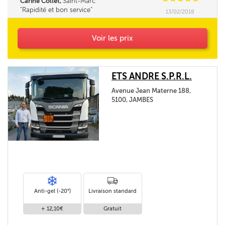
Carine Collet,
Saint-Marc
Rapidité et bon service
13/02/2018
Voir les prix
ETS ANDRE S.P.R.L.
Avenue Jean Materne 188,
5100, JAMBES
Anti-gel (-20°)
Livraison standard
+ 12,10€
Gratuit