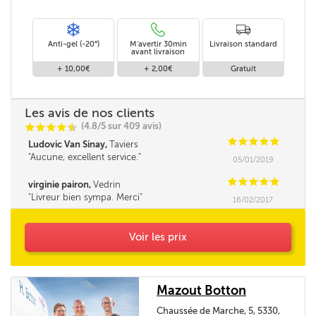
Anti-gel (-20°)
M'avertir 30min
Livraison standard
avant livraison
+ 10,00€
+ 2,00€
Gratuit
Les avis de nos clients
(4.8/5 sur 409 avis)
C
C
C
C
i
@
C
C
C
C
C
Ludovic Van Sinay,
Taviers
Aucune, excellent service.
05/01/2019
C
C
C
C
C
virginie pairon,
Vedrin
Livreur bien sympa. Merci
16/02/2017
Voir les prix
Mazout Botton
Chaussée de Marche, 5, 5330,