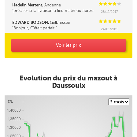
C
C
C
C
C
Hadelin Mertens,
Andenne
préciser si la livraison a lieu matin ou après-
28/12/2017
midi serait un plus.
C
C
C
C
C
EDWARD BODSON,
Gelbressée
Bonjour, C'était parfait
24/01/2019
Voir les prix
Evolution du prix du mazout à
Daussoulx