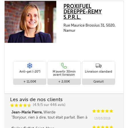
PROXIFUEL
DEREPPE-REMY
S.P.R.L.
Rue Maurice Brossius 31, 5020,
Namur
Anti-gel (-20°)
M'avertir 30min
Livraison standard
avant livraison
+ 11,00€
+ 2,00€
Gratuit
Les avis de nos clients
(4.9/5 sur 446 avis)
C
C
C
C
i
@
C
C
C
C
C
Jean-Marie Pierre,
Wierde
Bonjour, rien à dire, tout était parfait. Bien à
13/03/2018
vous. ***
C
C
C
C
C