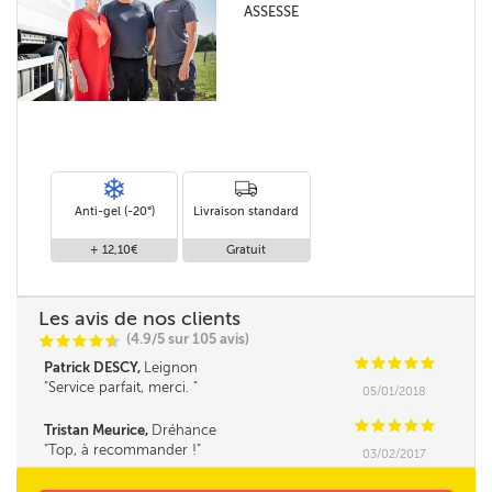
ASSESSE
Anti-gel (-20°)
Livraison standard
+ 12,10€
Gratuit
Les avis de nos clients
(4.9/5 sur 105 avis)
C
C
C
C
i
@
C
C
C
C
C
Patrick DESCY,
Leignon
Service parfait, merci.
05/01/2018
C
C
C
C
C
Tristan Meurice,
Dréhance
Top, à recommander !
03/02/2017