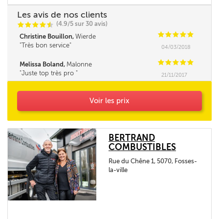
Les avis de nos clients
(4.9/5 sur 30 avis)
C
C
C
C
i
@
C
C
C
C
C
Christine Bouillon,
Wierde
Très bon service
04/03/2018
C
C
C
C
C
Melissa Boland,
Malonne
Juste top très pro
21/11/2017
Voir les prix
BERTRAND
COMBUSTIBLES
Rue du Chêne 1, 5070, Fosses-
la-ville