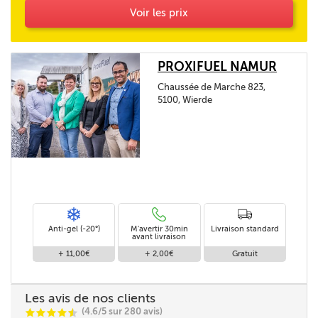
Voir les prix
PROXIFUEL NAMUR
Chaussée de Marche 823,
5100, Wierde
Anti-gel (-20°)
M'avertir 30min
Livraison standard
avant livraison
+ 11,00€
+ 2,00€
Gratuit
Les avis de nos clients
(4.6/5 sur 280 avis)
C
C
C
C
i
@