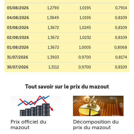
05/08/2026
1,2790
1,0195
0,7914
04/08/2026
1,3849
1,0195
0,8109
03/08/2026
1,3672
1,0245
0,8109
02/08/2026
1,3672
1,0232
0,8109
01/08/2026
1,3672
1,0005
0,8068
31/07/2026
1,3903
0,9700
0,8174
30/07/2026
1,3112
0,9700
0,8109
Tout savoir sur le prix du mazout
Prix officiel du
Décomposition du
mazout
prix du mazout