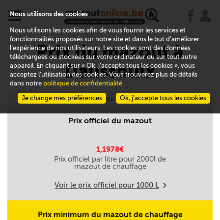
x
j
u
Nous utilisons des cookies
Nous utilisons les cookies afin de vous fournir les services et
fonctionnalités proposés sur notre site et dans le but d’améliorer
Prix du mazout à
l’expérience de nos utilisateurs. Les cookies sont des données
téléchargées ou stockées sur votre ordinateur ou sur tout autre
Daussoulx
appareil. En cliquant sur « Ok, j’accepte tous les cookies », vous
acceptez l’utilisation des cookies. Vous trouverez plus de détails
dans notre
politique de confidentialité
.
Je change mes préférences
Aujourd'hui le 06/08
Ok, j’accepte tous les cookies
Prix officiel du mazout
1,1978€
Prix officiel par litre pour
2000
l de
mazout de chauffage
Voir le prix officiel pour
1000
L
m
Prix minimum du mazout de chauffage