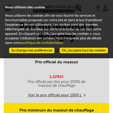
x
j
u
Nous utilisons des cookies
Nous utilisons les cookies afin de vous fournir les services et
fonctionnalités proposés sur notre site et dans le but d’améliorer
Prix du mazout à
l’expérience de nos utilisateurs. Les cookies sont des données
téléchargées ou stockées sur votre ordinateur ou sur tout autre
Bovigny
appareil. En cliquant sur « Ok, j’accepte tous les cookies », vous
acceptez l’utilisation des cookies. Vous trouverez plus de détails
dans notre
politique de confidentialité
.
Je change mes préférences
Aujourd'hui le 08/08
Ok, j’accepte tous les cookies
Prix officiel du mazout
1,2291€
Prix officiel par litre pour
2000
l de
mazout de chauffage
Voir le prix officiel pour
1000
L
m
Prix minimum du mazout de chauffage