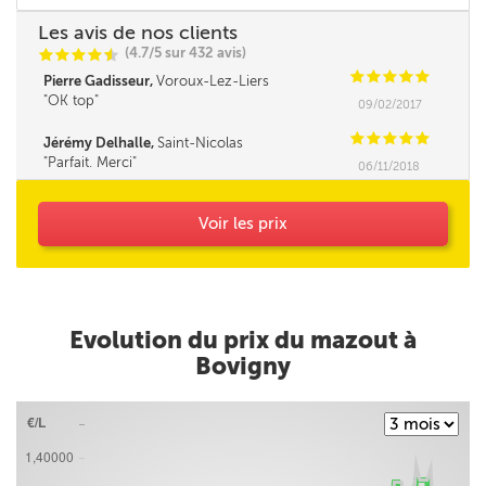
Les avis de nos clients
(4.7/5 sur 432 avis)
C
C
C
C
i
@
C
C
C
C
C
Pierre Gadisseur,
Voroux-Lez-Liers
OK top
09/02/2017
C
C
C
C
C
Jérémy Delhalle,
Saint-Nicolas
Parfait. Merci
06/11/2018
Voir les prix
Evolution du prix du mazout à
Bovigny