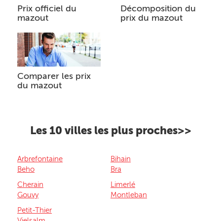
Prix officiel du
Décomposition du
mazout
prix du mazout
Comparer les prix
du mazout
Les 10 villes les plus proches>>
Arbrefontaine
Bihain
Beho
Bra
Cherain
Limerlé
Gouvy
Montleban
Petit-Thier
Vielsalm