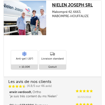
NIELEN JOSEPH SRL
Mabompré 42, 6663,
MABOMPRE-HOUFFALIZE
Anti-gel (-20°)
Livraison standard
+ 10,00€
Gratuit
Les avis de nos clients
(4.8/5 sur 46 avis)
C
C
C
C
i
@
C
C
C
C
C
erwin verdoodt,
Ortho
je suis très content du ms Nielen
30/03/2018
C
C
C
C
C