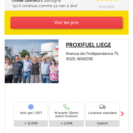
Olivier GERARDY,
Bastogne
qu'il continue comme ça rien à dire
15/12/2018
Voir les prix
PROXIFUEL LIEGE
Avenue de l'Indépendance 75,
4020, WANDRE
m
Anti-gel (-20°)
M'avertir 30min
Livraison standard
Li
avant livraison
+ 11,00€
+ 2,00€
Gratuit