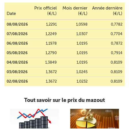
Prix officiel
Mois dernier
Année dernière
Date
(€/L)
(€/L)
(€/L)
08/08/2026
1,2291
1,0598
0,7782
07/08/2026
1,2249
1,0307
0,7704
06/08/2026
1,1978
1,0195
0,7872
05/08/2026
1,2790
1,0195
0,7914
04/08/2026
1,3849
1,0195
0,8109
03/08/2026
1,3672
1,0245
0,8109
02/08/2026
1,3672
1,0232
0,8109
Tout savoir sur le prix du mazout