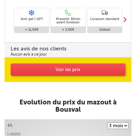
m
Anti-gel (-20°)
M'avertir 30min
Livraison standard
Li
avant livraison
+ 11,00€
+ 2,00€
Gratuit
Les avis de nos clients
Aucun avis à ce jour
Voir les prix
Evolution du prix du mazout à
Bousval