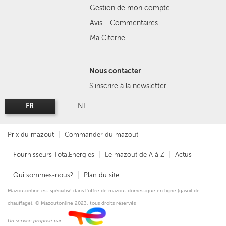
Gestion de mon compte
Avis - Commentaires
Ma Citerne
Nous contacter
S'inscrire à la newsletter
FR
NL
Prix du mazout
Commander du mazout
Fournisseurs TotalEnergies
Le mazout de A à Z
Actus
Qui sommes-nous?
Plan du site
Mazoutonline est spécialisé dans l'offre de mazout domestique en ligne (gasoil de
chauffage). © Mazoutonline 2023, tous droits réservés
Un service proposé par