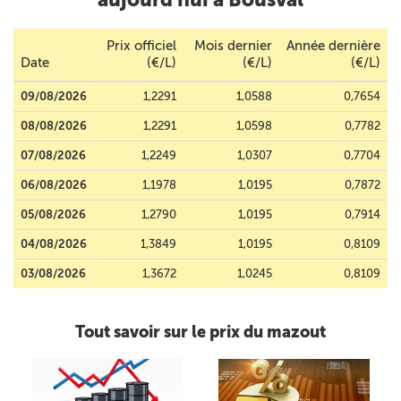
Prix officiel
Mois dernier
Année dernière
Date
(€/L)
(€/L)
(€/L)
09/08/2026
1,2291
1,0588
0,7654
08/08/2026
1,2291
1,0598
0,7782
07/08/2026
1,2249
1,0307
0,7704
06/08/2026
1,1978
1,0195
0,7872
05/08/2026
1,2790
1,0195
0,7914
04/08/2026
1,3849
1,0195
0,8109
03/08/2026
1,3672
1,0245
0,8109
Tout savoir sur le prix du mazout