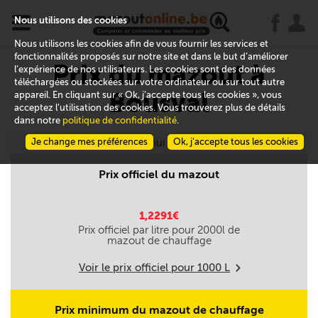
x
j
u
Nous utilisons des cookies
Nous utilisons les cookies afin de vous fournir les services et
fonctionnalités proposés sur notre site et dans le but d’améliorer
Prix du mazout à
l’expérience de nos utilisateurs. Les cookies sont des données
téléchargées ou stockées sur votre ordinateur ou sur tout autre
Bousval
appareil. En cliquant sur « Ok, j’accepte tous les cookies », vous
acceptez l’utilisation des cookies. Vous trouverez plus de détails
dans notre
politique de confidentialité
.
Je change mes préférences
Aujourd'hui le 09/08
Ok, j’accepte tous les cookies
Prix officiel du mazout
1,2291€
Prix officiel par litre pour
2000
l de
mazout de chauffage
Voir le prix officiel pour
1000
L
m
Prix minimum du mazout de chauffage