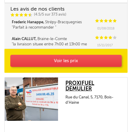
Les avis de nos clients
(4.5/5 sur 373 avis)
C
C
C
C
i
@
C
C
C
C
C
Frederic Hanappe,
Strépy-Bracquegnies
Parfait à recommander
01/08/2018
C
C
C
C
C
Alain CALLUT,
Braine-le-Comte
la livraison situee entre 7h00 et 13h00 me
15/11/2017
parait tres longue. la fourchette ne pourrait elle
pas être un peu réduite. Merci
Voir les prix
PROXIFUEL
DEMULIER
Rue du Canal, 5, 7170, Bois-
d'Haine