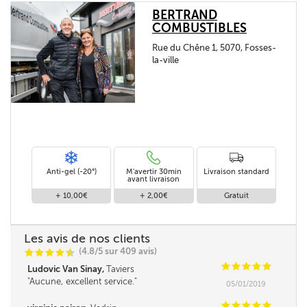
BERTRAND
COMBUSTIBLES
Rue du Chêne 1, 5070, Fosses-
la-ville
Anti-gel (-20°)
M'avertir 30min
Livraison standard
avant livraison
+ 10,00€
+ 2,00€
Gratuit
Les avis de nos clients
(4.8/5 sur 409 avis)
C
C
C
C
i
@
C
C
C
C
C
Ludovic Van Sinay,
Taviers
Aucune, excellent service.
05/01/2019
C
C
C
C
C