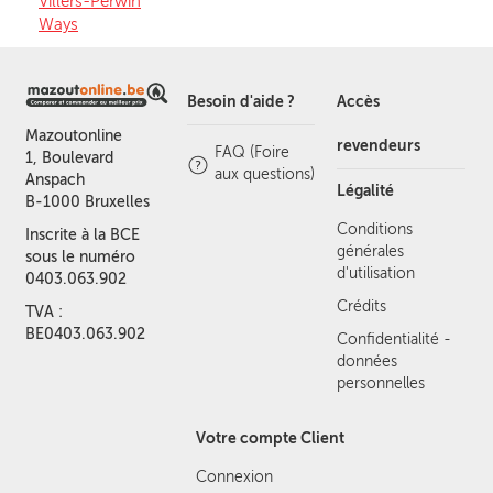
Villers-Perwin
Ways
Besoin d'aide ?
Accès
Mazoutonline
revendeurs
FAQ (Foire
1, Boulevard
aux questions)
Anspach
Légalité
B-1000 Bruxelles
Conditions
Inscrite à la BCE
générales
sous le numéro
d'utilisation
0403.063.902
Crédits
TVA :
BE0403.063.902
Confidentialité -
données
personnelles
Votre compte Client
Connexion