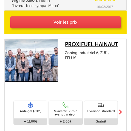
virginie pairon,
Vedrin
Livreur bien sympa. Merci
16/02/2017
Voir les prix
PROXIFUEL HAINAUT
Zoning Industriel A, 7181,
FELUY
m
Anti-gel (-20°)
M'avertir 30min
Livraison standard
Li
avant livraison
+ 11,00€
+ 2,00€
Gratuit