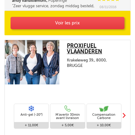
andy vanbillemont,
Poperinge
Zeer vlugge service, zondag middag besteld,
08/11/2016
maandag morgen reeds geleverd.
Voir les prix
PROXIFUEL
VLAANDEREN
Krakeleweg 39,, 8000,
BRUGGE
m
Anti-gel (-20°)
M'avertir 30min
Compensation
Livra
avant livraison
Carbone
+ 11,00€
+ 5,00€
+ 10,00€