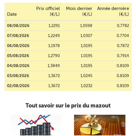
Prix officiel
Mois dernier
Année dernière
Date
(€/L)
(€/L)
(€/L)
08/08/2026
1,2291
1,0598
0,7782
07/08/2026
1,2249
1,0307
0,7704
06/08/2026
1,1978
1,0195
0,7872
05/08/2026
1,2790
1,0195
0,7914
04/08/2026
1,3849
1,0195
0,8109
03/08/2026
1,3672
1,0245
0,8109
02/08/2026
1,3672
1,0232
0,8109
Tout savoir sur le prix du mazout