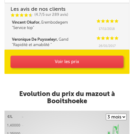
Les avis de nos clients
(4.7/5 sur 289 avis)
C
C
C
C
i
@
C
C
C
C
C
Vincent Okafor,
Erembodegem
Service top
17/11/2018
C
C
C
C
C
Veronique De Puysseleyr,
Gand
Rapidité et amabilité
26/01/2017
Voir les prix
Evolution du prix du mazout à
Booitshoeke