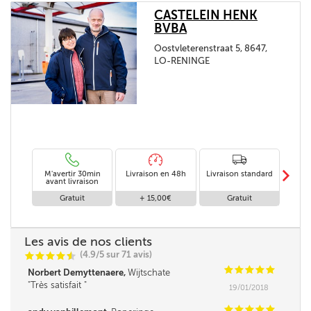
CASTELEIN HENK
BVBA
Oostvleterenstraat 5, 8647,
LO-RENINGE
m
M'avertir 30min
Livraison en 48h
Livraison standard
Livr
avant livraison
Gratuit
+ 15,00€
Gratuit
+
Les avis de nos clients
(4.9/5 sur 71 avis)
C
C
C
C
i
@
C
C
C
C
C
Norbert Demyttenaere,
Wijtschate
Très satisfait
19/01/2018
C
C
C
C
C