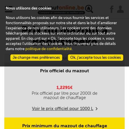
x
j
u
Nous utilisons des cookies
Nous utilisons les cookies afin de vous fournir les services et
fonctionnalités proposés sur notre site et dans le but d’améliorer
Prix du mazout à
l’expérience de nos utilisateurs. Les cookies sont des données
téléchargées ou stockées sur votre ordinateur ou sur tout autre
Booitshoeke
appareil. En cliquant sur « Ok, j’accepte tous les cookies », vous
acceptez l’utilisation des cookies. Vous trouverez plus de détails
dans notre
politique de confidentialité
.
Je change mes préférences
Aujourd'hui le 09/08
Ok, j’accepte tous les cookies
Prix officiel du mazout
1,2291€
Prix officiel par litre pour
2000
l de
mazout de chauffage
Voir le prix officiel pour
1000
L
m
Prix minimum du mazout de chauffage