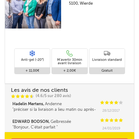
5100, Wierde
Anti-gel (-20°)
M'avertir 30min
Livraison standard
avant livraison
+ 11,00€
+ 2,00€
Gratuit
Les avis de nos clients
(4.6/5 sur 280 avis)
C
C
C
C
i
@
C
C
C
C
C
Hadelin Mertens,
Andenne
préciser si la livraison a lieu matin ou après-
28/12/2017
midi serait un plus.
C
C
C
C
C
EDWARD BODSON,
Gelbressée
Bonjour, C'était parfait
24/01/2019