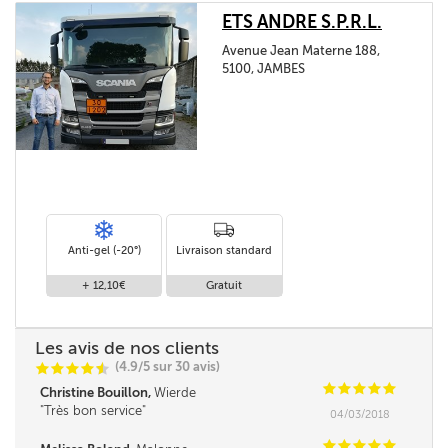
ETS ANDRE S.P.R.L.
Avenue Jean Materne 188,
5100, JAMBES
Anti-gel (-20°)
Livraison standard
+ 12,10€
Gratuit
Les avis de nos clients
(4.9/5 sur 30 avis)
C
C
C
C
i
@
C
C
C
C
C
Christine Bouillon,
Wierde
Très bon service
04/03/2018
C
C
C
C
C