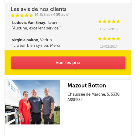
Les avis de nos clients
(4.8/5 sur 409 avis)
C
C
C
C
i
@
C
C
C
C
C
Ludovic Van Sinay,
Taviers
Aucune, excellent service.
05/01/2019
C
C
C
C
C
virginie pairon,
Vedrin
Livreur bien sympa. Merci
16/02/2017
Voir les prix
Mazout Botton
Chaussée de Marche, 5, 5330,
ASSESSE