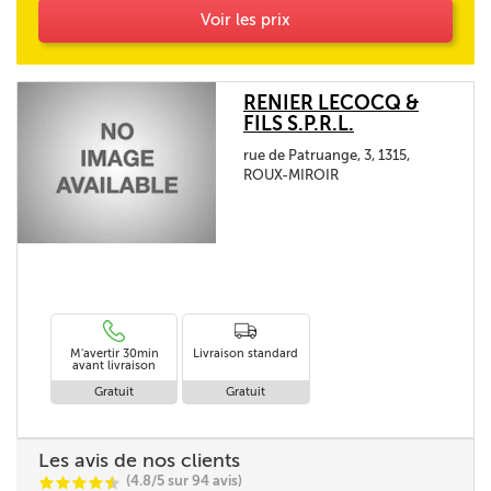
Voir les prix
RENIER LECOCQ &
FILS S.P.R.L.
rue de Patruange, 3, 1315,
ROUX-MIROIR
M'avertir 30min
Livraison standard
avant livraison
Gratuit
Gratuit
Les avis de nos clients
(4.8/5 sur 94 avis)
C
C
C
C
i
@