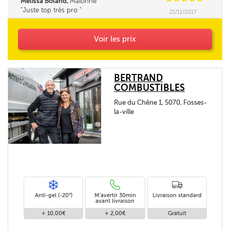
Melissa Boland,
Malonne
Juste top très pro
21/11/2017
Voir les prix
BERTRAND
COMBUSTIBLES
Rue du Chêne 1, 5070, Fosses-
la-ville
Anti-gel (-20°)
M'avertir 30min
Livraison standard
avant livraison
+ 10,00€
+ 2,00€
Gratuit