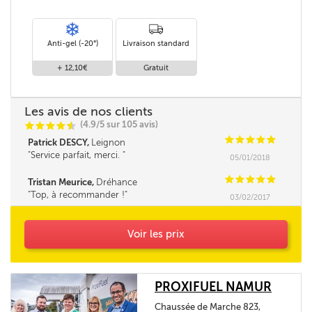
Anti-gel (-20°)
Livraison standard
+ 12,10€
Gratuit
Les avis de nos clients
(4.9/5 sur 105 avis)
C
C
C
C
i
@
C
C
C
C
C
Patrick DESCY,
Leignon
Service parfait, merci.
05/01/2018
C
C
C
C
C
Tristan Meurice,
Dréhance
Top, à recommander !
03/02/2017
Voir les prix
PROXIFUEL NAMUR
Chaussée de Marche 823,