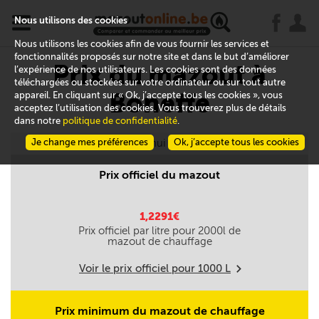
x
j
u
Nous utilisons des cookies
Nous utilisons les cookies afin de vous fournir les services et
fonctionnalités proposés sur notre site et dans le but d’améliorer
Prix du mazout à
l’expérience de nos utilisateurs. Les cookies sont des données
téléchargées ou stockées sur votre ordinateur ou sur tout autre
Boneffe
appareil. En cliquant sur « Ok, j’accepte tous les cookies », vous
acceptez l’utilisation des cookies. Vous trouverez plus de détails
dans notre
politique de confidentialité
.
Je change mes préférences
Aujourd'hui le 08/08
Ok, j’accepte tous les cookies
Prix officiel du mazout
1,2291€
Prix officiel par litre pour
2000
l de
mazout de chauffage
Voir le prix officiel pour
1000
L
m
Prix minimum du mazout de chauffage