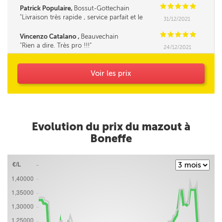
C
C
C
C
C
Patrick Populaire,
Bossut-Gottechain
Livraison très rapide , service parfait et le
31/12/2021
fournisseur très sympa et la cerise sur le gâteau
c'est le prix bas d'une bonne central d'achat , à
C
C
C
C
C
Vincenzo Catalano ,
Beauvechain
recommander . Merci ***
Rien a dire. Très pro !!!
24/12/2021
Voir les prix
Evolution du prix du mazout à
Boneffe