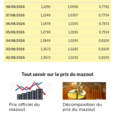
08/08/2026
1,2291
1,0598
0,7782
07/08/2026
1,2249
1,0307
0,7704
06/08/2026
1,1978
1,0195
0,7872
05/08/2026
1,2790
1,0195
0,7914
04/08/2026
1,3849
1,0195
0,8109
03/08/2026
1,3672
1,0245
0,8109
02/08/2026
1,3672
1,0232
0,8109
Tout savoir sur le prix du mazout
Prix officiel du
Décomposition du
mazout
prix du mazout