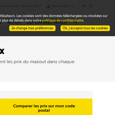
Nous suivre
Besoin d'aide ?
Mon compte
FR
NL
 utilisateurs. Les cookies sont des données téléchargées ou stockées sur
ez plus de détails dans notre
politique de confidentialité
.
Z
ACTUS
QUI SOMMES-NOUS?
r
Je change mes préférences
Ok, j’accepte tous les cookies
x
ent les prix du mazout dans chaque
Comparer les prix sur mon code
postal