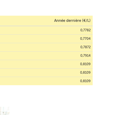
Année dernière (€/L)
0,7782
0,7704
0,7872
0,7914
0,8109
0,8109
0,8109