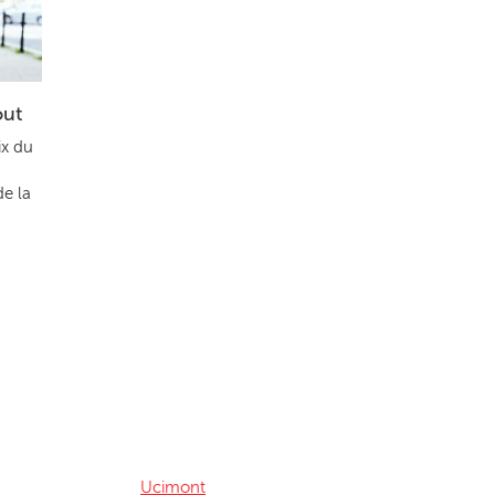
out
ix du
de la
Ucimont