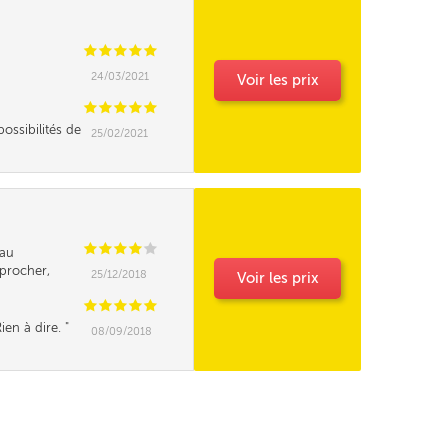
C
C
C
C
C
24/03/2021
Voir les prix
C
C
C
C
C
ossibilités de
25/02/2021
C
C
C
C
C
au
eprocher,
25/12/2018
Voir les prix
z vous l'an
e du mazout de
C
C
C
C
C
ien à dire.
08/09/2018