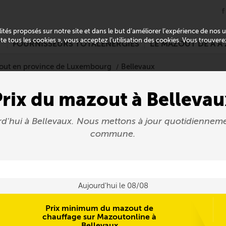
alités proposés sur notre site et dans le but d’améliorer l’expérience de nos
pte tous les cookies », vous acceptez l’utilisation des cookies. Vous trouver
T
FOURNISSEURS TOTALENERGIES
LE MAZOUT DE A À 
out en province de Luxembourg
Bellevaux
Prix du mazout à Bellevau
rd'hui à Bellevaux. Nous mettons à jour quotidiennem
commune.
Aujourd'hui le 08/08
Prix minimum du mazout de
chauffage sur Mazoutonline à
Bellevaux