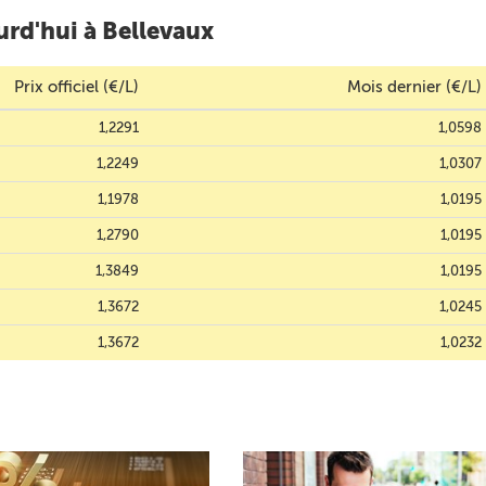
urd'hui à Bellevaux
Prix officiel (€/L)
Mois dernier (€/L)
1,2291
1,0598
1,2249
1,0307
1,1978
1,0195
1,2790
1,0195
1,3849
1,0195
1,3672
1,0245
1,3672
1,0232