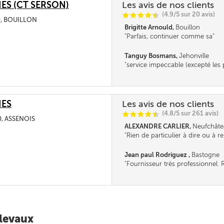
ES (CT SERSON)
Les avis de nos clients
(4.9/5 sur 20 avis)
C
C
C
C
i
@
830, BOUILLON
Brigitte Arnould,
Bouillon
Parfais, continuer comme sa
Tanguy Bosmans,
Jehonville
service impeccable (excepté les p
paiement, que du cash)
IES
Les avis de nos clients
(4.8/5 sur 261 avis)
C
C
C
C
i
@
0, ASSENOIS
ALEXANDRE CARLIER,
Neufchâte
Rien de particulier à dire ou à r
continuez ainsi, je reviendrai che
prochain en espérant une baiss
Jean paul Rodriguez ,
Bastogne
chauffage.............
Fournisseur très professionnel. R
llevaux