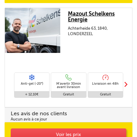
Mazout Schelkens
Energie
Achterheide 63, 1840,
LONDERZEEL
m
Anti-gel (-20°)
M'avertir 30min
Livraison en 48h
Livrai
avant livraison
+ 12,10€
Gratuit
Gratuit
Les avis de nos clients
Aucun avis à ce jour
Voir les prix