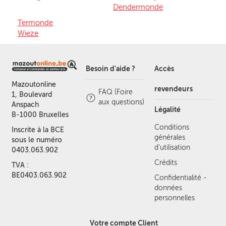
Dendermonde
Termonde
Wieze
Besoin d'aide ?
Accès
Mazoutonline
revendeurs
FAQ (Foire
1, Boulevard
aux questions)
Anspach
Légalité
B-1000 Bruxelles
Conditions
Inscrite à la BCE
générales
sous le numéro
d'utilisation
0403.063.902
Crédits
TVA :
BE0403.063.902
Confidentialité -
données
personnelles
Votre compte Client