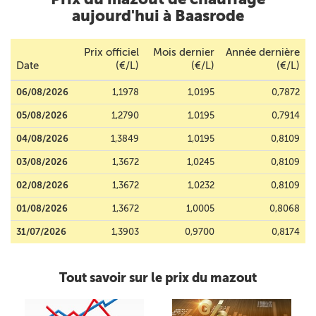
aujourd'hui à Baasrode
Prix officiel
Mois dernier
Année dernière
Date
(€/L)
(€/L)
(€/L)
06/08/2026
1,1978
1,0195
0,7872
05/08/2026
1,2790
1,0195
0,7914
04/08/2026
1,3849
1,0195
0,8109
03/08/2026
1,3672
1,0245
0,8109
02/08/2026
1,3672
1,0232
0,8109
01/08/2026
1,3672
1,0005
0,8068
31/07/2026
1,3903
0,9700
0,8174
Tout savoir sur le prix du mazout