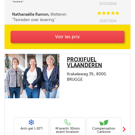
*****
07/12/2018
C
C
C
C
C
Nathanaëlle Ramon,
Wetteren
Tevreden over levering
13/07/2016
Voir les prix
PROXIFUEL
VLAANDEREN
Krakeleweg 39,, 8000,
BRUGGE
m
Anti-gel (-20°)
M'avertir 30min
Compensation
Livra
avant livraison
Carbone