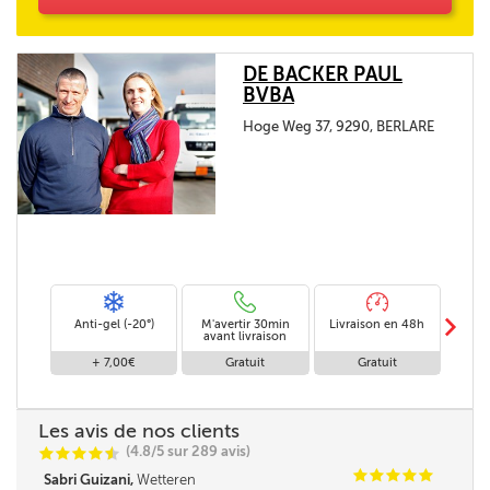
DE BACKER PAUL
BVBA
Hoge Weg 37, 9290, BERLARE
m
Anti-gel (-20°)
M'avertir 30min
Livraison en 48h
Livra
avant livraison
+ 7,00€
Gratuit
Gratuit
Les avis de nos clients
(4.8/5 sur 289 avis)
C
C
C
C
i
@
C
C
C
C
C
Sabri Guizani,
Wetteren