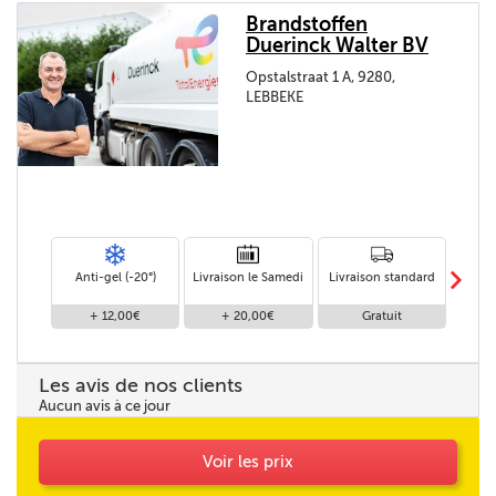
Brandstoffen
Duerinck Walter BV
Opstalstraat 1 A, 9280,
LEBBEKE
m
Anti-gel (-20°)
Livraison le Samedi
Livraison standard
Livr
+ 12,00€
+ 20,00€
Gratuit
Les avis de nos clients
Aucun avis à ce jour
Voir les prix