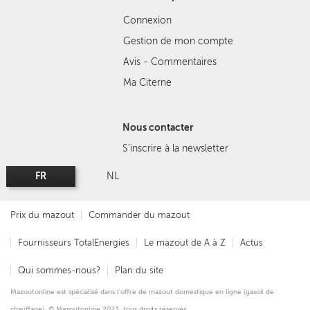
Connexion
Gestion de mon compte
Avis - Commentaires
Ma Citerne
Nous contacter
S'inscrire à la newsletter
FR
NL
Prix du mazout
Commander du mazout
Fournisseurs TotalEnergies
Le mazout de A à Z
Actus
Qui sommes-nous?
Plan du site
Mazoutonline est spécialisé dans l'offre de mazout domestique en ligne (gasoil de
chauffage). © Mazoutonline 2023, tous droits réservés