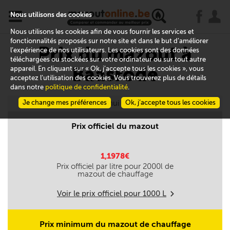
x
j
u
Nous utilisons des cookies
Nous utilisons les cookies afin de vous fournir les services et
fonctionnalités proposés sur notre site et dans le but d’améliorer
Prix du mazout à
l’expérience de nos utilisateurs. Les cookies sont des données
téléchargées ou stockées sur votre ordinateur ou sur tout autre
Baasrode
appareil. En cliquant sur « Ok, j’accepte tous les cookies », vous
acceptez l’utilisation des cookies. Vous trouverez plus de détails
dans notre
politique de confidentialité
.
Je change mes préférences
Aujourd'hui le 06/08
Ok, j’accepte tous les cookies
Prix officiel du mazout
1,1978€
Prix officiel par litre pour
2000
l de
mazout de chauffage
Voir le prix officiel pour
1000
L
m
Prix minimum du mazout de chauffage