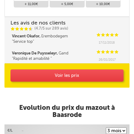
+ 11,00€
+ 5,00€
+ 10,00€
Les avis de nos clients
(4.7/5 sur 289 avis)
C
C
C
C
i
@
C
C
C
C
C
Vincent Okafor,
Erembodegem
Service top
17/11/2018
C
C
C
C
C
Veronique De Puysseleyr,
Gand
Rapidité et amabilité
26/01/2017
Voir les prix
Evolution du prix du mazout à
Baasrode