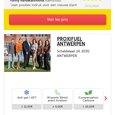
ronny vandelannoote,
kalmthout
zeer positiev indruk voor een nieuwe klant
23/11/2016
bedankt
Voir les prix
PROXIFUEL
ANTWERPEN
Scheldelaan 14, 2030,
ANTWERPEN
m
Anti-gel (-20°)
M'avertir 30min
Compensation
Livra
avant livraison
Carbone
+ 11,00€
+ 5,00€
+ 10,00€