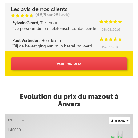
Les avis de nos clients
(4.5/5 sur 251 avis)
C
C
C
C
i
@
C
C
C
C
C
Sylvain Girard,
Turnhout
De persoon die me telefonisch contacteerde
08/05/2016
was iets minder vlot in omgang met mensen,
leek me. Verder was de service super!
C
C
C
C
C
Paul Verlinden,
Hemiksem
Bij de bevestiging van mijn bestelling werd
15/03/2016
mijn opmerking (Korting HNN personeel) niet
bevestigd.
Voir les prix
Evolution du prix du mazout à
Anvers