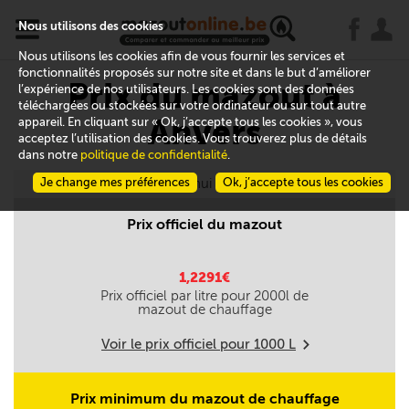
x
j
u
Nous utilisons des cookies
Nous utilisons les cookies afin de vous fournir les services et
fonctionnalités proposés sur notre site et dans le but d’améliorer
Prix du mazout à
l’expérience de nos utilisateurs. Les cookies sont des données
téléchargées ou stockées sur votre ordinateur ou sur tout autre
Anvers
appareil. En cliquant sur « Ok, j’accepte tous les cookies », vous
acceptez l’utilisation des cookies. Vous trouverez plus de détails
dans notre
politique de confidentialité
.
Je change mes préférences
Aujourd'hui le 08/08
Ok, j’accepte tous les cookies
Prix officiel du mazout
1,2291€
Prix officiel par litre pour
2000
l de
mazout de chauffage
Voir le prix officiel pour
1000
L
m
Prix minimum du mazout de chauffage