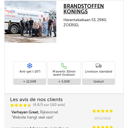
BRANDSTOFFEN
KONINGS
Herentalsebaan 53, 2980,
ZOERSEL
Anti-gel (-20°)
M'avertir 30min
Livraison standard
avant livraison
+ 12,00€
+ 5,00€
Gratuit
Les avis de nos clients
(4.8/5 sur 160 avis)
C
C
C
C
i
@
C
C
C
C
C
Verheyen Greet,
Rijkevorsel
Website hangt veel vast
09/12/2016
C
C
C
C
C