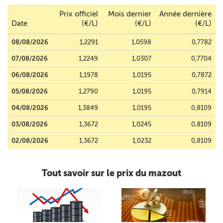
Prix officiel
Mois dernier
Année dernière
Date
(€/L)
(€/L)
(€/L)
08/08/2026
1,2291
1,0598
0,7782
07/08/2026
1,2249
1,0307
0,7704
06/08/2026
1,1978
1,0195
0,7872
05/08/2026
1,2790
1,0195
0,7914
04/08/2026
1,3849
1,0195
0,8109
03/08/2026
1,3672
1,0245
0,8109
02/08/2026
1,3672
1,0232
0,8109
Tout savoir sur le prix du mazout