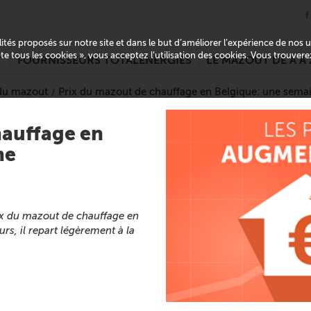
alités proposés sur notre site et dans le but d’améliorer l’expérience de nos
pte tous les cookies », vous acceptez l’utilisation des cookies. Vous trouver
T
FOURNISSEURS TOTALENERGIES
LE MAZOUT DE A À 
 du mazout
Prix du mazout de chauffage en Belgique: une sem
hauffage en
ne
rix du mazout de chauffage en
urs, il repart légèrement à la