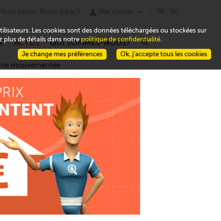
Nous suivre
Besoin d'aide ?
Mon compte
FR
NL
 utilisateurs. Les cookies sont des données téléchargées ou stockées sur
ez plus de détails dans notre
politique de confidentialité
.
Z
ACTUS
QUI SOMMES-NOUS?
r
Je change mes préférences
Ok, j’accepte tous les cookies
aine mouvementée