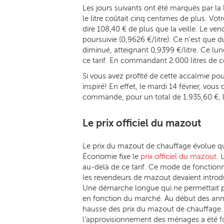
Les jours suivants ont été marqués par la h
le litre coûtait cinq centimes de plus. Vo
dire 108,40 € de plus que la veille. Le ve
poursuivie (0,9626 €/litre). Ce n’est que d
diminué, atteignant 0,9399 €/litre. Ce lu
ce tarif. En commandant 2.000 litres de 
Si vous avez profité de cette accalmie pour
inspiré! En effet, le mardi 14 février, vo
commande, pour un total de 1.935,60 €, le
Le prix officiel du mazout
Le prix du mazout de chauffage évolue q
Économie fixe le
prix officiel du mazout
. 
au-delà de ce tarif. Ce mode de fonction
les revendeurs de mazout devaient intro
Une démarche longue qui ne permettait p
en fonction du marché. Au début des année
hausse des prix du mazout de chauffage.
l’approvisionnement des ménages a été 