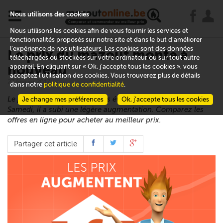
x
j
u
Nous utilisons des cookies
Nous utilisons les cookies afin de vous fournir les services et
fonctionnalités proposés sur notre site et dans le but d’améliorer
l’expérience de nos utilisateurs. Les cookies sont des données
Le prix du mazout monte à
téléchargées ou stockées sur votre ordinateur ou sur tout autre
nouveau
appareil. En cliquant sur « Ok, j’accepte tous les cookies », vous
acceptez l’utilisation des cookies. Vous trouverez plus de détails
27 février 2017
dans notre
politique de confidentialité
.
Le prix du mazout n’avait plus évolué depuis 42 jours.
Je change mes préférences
Ok, j’accepte tous les cookies
Samedi, il a subi une légère augmentation. Comparez les
offres en ligne pour acheter au meilleur prix.
Partager cet article