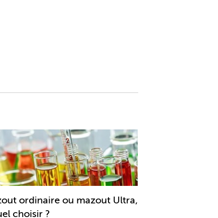
out ordinaire ou mazout Ultra,
el choisir ?