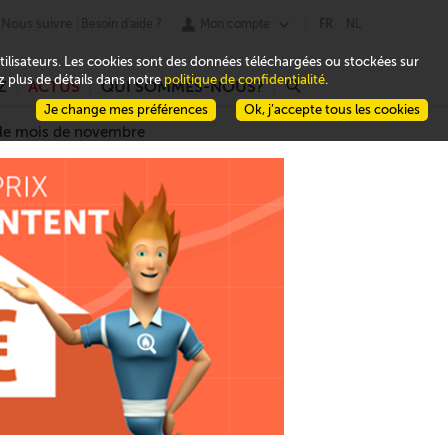
Nous suivre
Besoin d'aide ?
Mon compte
FR
NL
 utilisateurs. Les cookies sont des données téléchargées ou stockées sur
ez plus de détails dans notre
politique de confidentialité
.
Z
ACTUS
QUI SOMMES-NOUS?
r
Je change mes préférences
Ok, j’accepte tous les cookies
 le mois de novembre