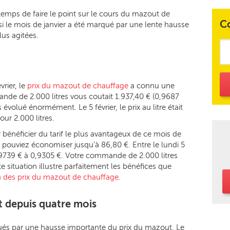
t temps de faire le point sur le cours du mazout de
C
si le mois de janvier a été marqué par une lente hausse
lus agitées.
rier, le
prix du mazout de chauffage
a connu une
nde de 2.000 litres vous coutait 1.937,40 € (0,9687
s évolué énormément. Le 5 février, le prix au litre était
ur 2.000 litres.
our bénéficier du tarif le plus avantageux de ce mois de
s pouviez économiser jusqu’à 86,80 €. Entre le lundi 5
e 0,9739 € à 0,9305 €. Votre commande de 2.000 litres
te situation illustre parfaitement les bénéfices que
on des prix du mazout de chauffage
.
t depuis quatre mois
qués par une hausse importante du prix du mazout. Le