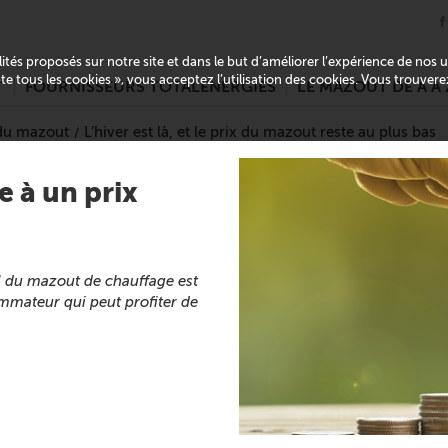
alités proposés sur notre site et dans le but d’améliorer l’expérience de nos
pte tous les cookies », vous acceptez l’utilisation des cookies. Vous trouver
T
FOURNISSEURS TOTALENERGIES
LE MAZOUT DE A À 
 du mazout
L’hiver est là, et le prix du mazout reste au plus bas
e à un prix
iel du mazout de chauffage est
mmateur qui peut profiter de