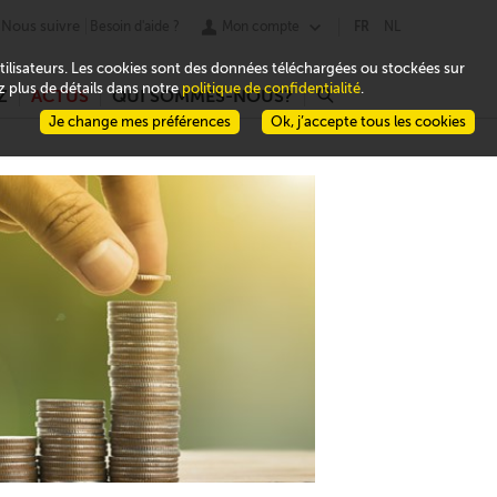
Nous suivre
Besoin d'aide ?
Mon compte
FR
NL
 utilisateurs. Les cookies sont des données téléchargées ou stockées sur
ez plus de détails dans notre
politique de confidentialité
.
Z
ACTUS
QUI SOMMES-NOUS?
r
Je change mes préférences
Ok, j’accepte tous les cookies