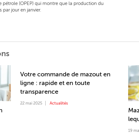
de pétrole (OPEP) qui montre que la production du
 par jour en janvier.
ons
Votre commande de mazout en
ligne : rapide et en toute
transparence
22 mai 2025
Actualités
n
Maz
lequ
19 ma