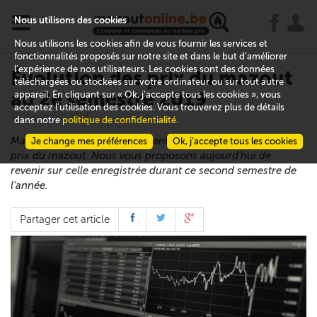
x
j
u
Nous utilisons des cookies
Nous utilisons les cookies afin de vous fournir les services et
fonctionnalités proposés sur notre site et dans le but d’améliorer
l’expérience de nos utilisateurs. Les cookies sont des données
Évolution des prix du mazout
téléchargées ou stockées sur votre ordinateur ou sur tout autre
au 2e semestre 2019
appareil. En cliquant sur « Ok, j’accepte tous les cookies », vous
acceptez l’utilisation des cookies. Vous trouverez plus de détails
30 décembre 2019
dans notre
politique de confidentialité
.
Mazoutonline fait régulièrement le point sur l’évolution des
Je change mes préférences
Ok, j’accepte tous les cookies
prix du mazout. Nous vous proposons aujourd’hui de
revenir sur celle enregistrée durant ce second semestre de
l’année.
Partager cet article