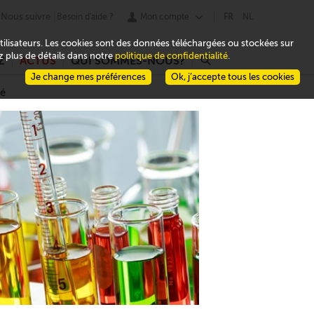
Nous suivre
Besoin d'aide ?
Mon compte
FR
NL
 utilisateurs. Les cookies sont des données téléchargées ou stockées sur
ez plus de détails dans notre
politique de confidentialité
.
Z
ACTUS
QUI SOMMES-NOUS?
r
Je change mes préférences
Ok, j’accepte tous les cookies
té