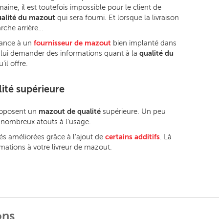
ne, il est toutefois impossible pour le client de
alité du mazout
qui sera fourni. Et lorsque la livraison
arche arrière…
fiance à un
fournisseur de mazout
bien implanté dans
 à lui demander des informations quant à la
qualité du
il offre.
ité supérieure
roposent un
mazout de qualité
supérieure. Un peu
de nombreux atouts à l’usage.
és améliorées grâce à l’ajout de
certains additifs
. Là
mations à votre livreur de mazout.
ons